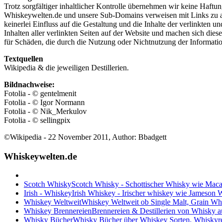
Trotz sorgfältiger inhaltlicher Kontrolle übernehmen wir keine Haftung
Whiskeywelten.de und unsere Sub-Domains verweisen mit Links zu ande
keinerlei Einfluss auf die Gestaltung und die Inhalte der verlinkten
Inhalten aller verlinkten Seiten auf der Website und machen sich diese 
für Schäden, die durch die Nutzung oder Nichtnutzung der Information
Textquellen
Wikipedia & die jeweiligen Destillerien.
Bildnachweise:
Fotolia - © gentelmenit
Fotolia - © Igor Normann
Fotolia - © Nik_Merkulov
Fotolia - © sellingpix
©Wikipedia - 22 November 2011, Author: Bbadgett
Whiskeywelten.de
Scotch Whisky
Scotch Whisky - Schottischer Whisky wie Maca
Irish - Whiskey
Irish Whiskey - Irischer whiskey wie Jameson
Whiskey Weltweit
Whiskey Weltweit ob Single Malt, Grain W
Whiskey Brennereien
Brennereien & Destillerien von Whisky a
Whisky Bücher
Whisky Bücher über Whiskey Sorten, Whiskyr