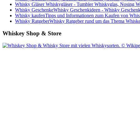
Whisky Gläser
Whiskygläser - Tumbler Whiskyglas, Nosing Wh
Whisky Geschenke
Whisky Geschenkideen - Whisky Geschenk
Whisky kaufen
Tipps und Informationen zum Kaufen von Whis
Whisky Ratgeber
Whisky Ratgeber rund um das Thema Whiske
Whiskey Shop & Store