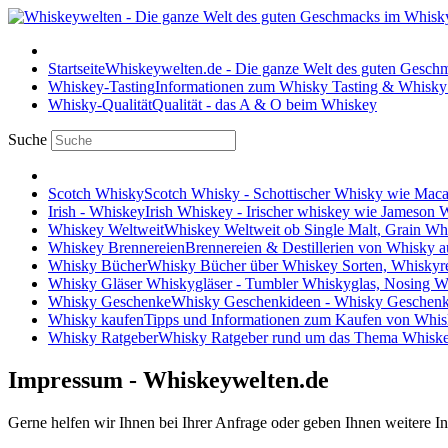
Startseite
Whiskeywelten.de - Die ganze Welt des guten Gesc
Whiskey-Tasting
Informationen zum Whisky Tasting & Whisky
Whisky-Qualität
Qualität - das A & O beim Whiskey
Suche
Scotch Whisky
Scotch Whisky - Schottischer Whisky wie Maca
Irish - Whiskey
Irish Whiskey - Irischer whiskey wie Jameson
Whiskey Weltweit
Whiskey Weltweit ob Single Malt, Grain W
Whiskey Brennereien
Brennereien & Destillerien von Whisky a
Whisky Bücher
Whisky Bücher über Whiskey Sorten, Whiskyr
Whisky Gläser
Whiskygläser - Tumbler Whiskyglas, Nosing Wh
Whisky Geschenke
Whisky Geschenkideen - Whisky Geschenk
Whisky kaufen
Tipps und Informationen zum Kaufen von Whis
Whisky Ratgeber
Whisky Ratgeber rund um das Thema Whiske
Impressum - Whiskeywelten.de
Gerne helfen wir Ihnen bei Ihrer Anfrage oder geben Ihnen weitere I