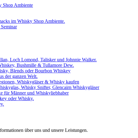
hmacks im Whisky Shop Ambiente.
 Seminar
llan, Loch Lomond, Talisker und Johnnie Walker.
 Whiskey, Bushmille & Tullamore Dew.
hisky, Blends oder Bourbon Whiskey
us der ganzen Welt.
egionen, Whiskygläser & Whisky kaufen
iskyglas, Whisky Snifter, Glencairn Whiskygläser
e für Männer und Whiskyliebhaber
key oder Whisky.
y.
nformationen über uns und unsere Leistungen.