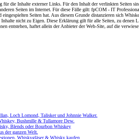
 für die Inhalte externer Links. Für den Inhalt der verlinkten Seiten si
ren Seiten im Internet. Für diese Fälle gilt: fpCOM - IT Professionals
 und eingespielten Seiten hat. Aus diesem Grunde distanzieren sich Whi
Inhalte nicht zu Eigen. Diese Erklärung gilt für alle Seiten, zu denen L
en entstehen, haftet allein der Anbieter der Web-Site, auf die verwies
llan, Loch Lomond, Talisker und Johnnie Walker.
 Whiskey, Bushmille & Tullamore Dew.
hisky, Blends oder Bourbon Whiskey
us der ganzen Welt.
egionen, Whiskygläser & Whisky kaufen