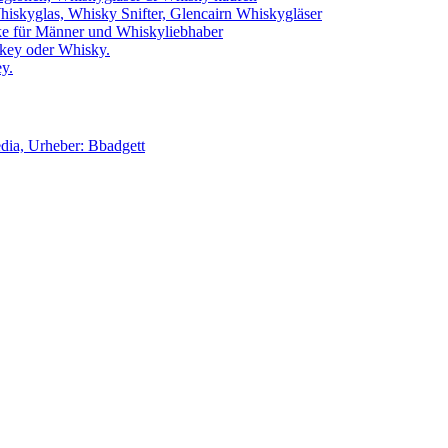
iskyglas, Whisky Snifter, Glencairn Whiskygläser
e für Männer und Whiskyliebhaber
key oder Whisky.
y.