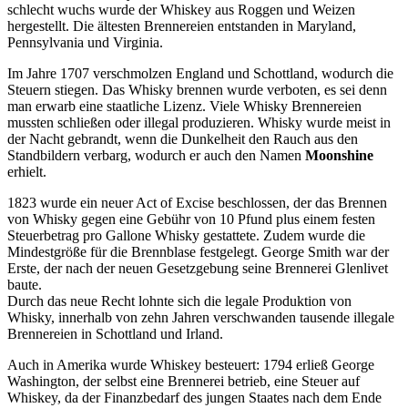
schlecht wuchs wurde der Whiskey aus Roggen und Weizen
hergestellt. Die ältesten Brennereien entstanden in Maryland,
Pennsylvania und Virginia.
Im Jahre 1707 verschmolzen England und Schottland, wodurch die
Steuern stiegen. Das Whisky brennen wurde verboten, es sei denn
man erwarb eine staatliche Lizenz. Viele Whisky Brennereien
mussten schließen oder illegal produzieren. Whisky wurde meist in
der Nacht gebrandt, wenn die Dunkelheit den Rauch aus den
Standbildern verbarg, wodurch er auch den Namen
Moonshine
erhielt.
1823 wurde ein neuer Act of Excise beschlossen, der das Brennen
von Whisky gegen eine Gebühr von 10 Pfund plus einem festen
Steuerbetrag pro Gallone Whisky gestattete. Zudem wurde die
Mindestgröße für die Brennblase festgelegt. George Smith war der
Erste, der nach der neuen Gesetzgebung seine Brennerei Glenlivet
baute.
Durch das neue Recht lohnte sich die legale Produktion von
Whisky, innerhalb von zehn Jahren verschwanden tausende illegale
Brennereien in Schottland und Irland.
Auch in Amerika wurde Whiskey besteuert: 1794 erließ George
Washington, der selbst eine Brennerei betrieb, eine Steuer auf
Whiskey, da der Finanzbedarf des jungen Staates nach dem Ende