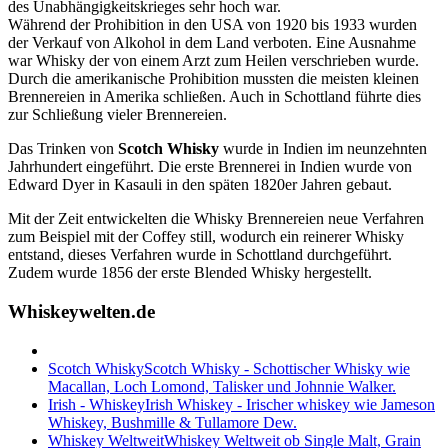
des Unabhängigkeitskrieges sehr hoch war.
Während der Prohibition in den USA von 1920 bis 1933 wurden
der Verkauf von Alkohol in dem Land verboten. Eine Ausnahme
war Whisky der von einem Arzt zum Heilen verschrieben wurde.
Durch die amerikanische Prohibition mussten die meisten kleinen
Brennereien in Amerika schließen. Auch in Schottland führte dies
zur Schließung vieler Brennereien.
Das Trinken von
Scotch Whisky
wurde in Indien im neunzehnten
Jahrhundert eingeführt. Die erste Brennerei in Indien wurde von
Edward Dyer in Kasauli in den späten 1820er Jahren gebaut.
Mit der Zeit entwickelten die Whisky Brennereien neue Verfahren
zum Beispiel mit der Coffey still, wodurch ein reinerer Whisky
entstand, dieses Verfahren wurde in Schottland durchgeführt.
Zudem wurde 1856 der erste Blended Whisky hergestellt.
Whiskeywelten.de
Scotch Whisky
Scotch Whisky - Schottischer Whisky wie
Macallan, Loch Lomond, Talisker und Johnnie Walker.
Irish - Whiskey
Irish Whiskey - Irischer whiskey wie Jameson
Whiskey, Bushmille & Tullamore Dew.
Whiskey Weltweit
Whiskey Weltweit ob Single Malt, Grain