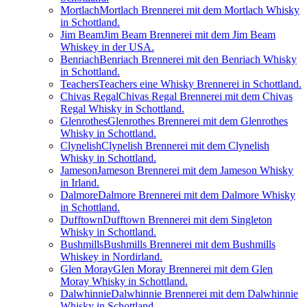
Mortlach
Mortlach Brennerei mit dem Mortlach Whisky
in Schottland.
Jim Beam
Jim Beam Brennerei mit dem Jim Beam
Whiskey in der USA.
Benriach
Benriach Brennerei mit den Benriach Whisky
in Schottland.
Teachers
Teachers eine Whisky Brennerei in Schottland.
Chivas Regal
Chivas Regal Brennerei mit dem Chivas
Regal Whisky in Schottland.
Glenrothes
Glenrothes Brennerei mit dem Glenrothes
Whisky in Schottland.
Clynelish
Clynelish Brennerei mit dem Clynelish
Whisky in Schottland.
Jameson
Jameson Brennerei mit dem Jameson Whisky
in Irland.
Dalmore
Dalmore Brennerei mit dem Dalmore Whisky
in Schottland.
Dufftown
Dufftown Brennerei mit dem Singleton
Whisky in Schottland.
Bushmills
Bushmills Brennerei mit dem Bushmills
Whiskey in Nordirland.
Glen Moray
Glen Moray Brennerei mit dem Glen
Moray Whisky in Schottland.
Dalwhinnie
Dalwhinnie Brennerei mit dem Dalwhinnie
Whisky in Schottland.