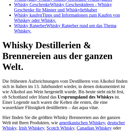
Whisky Geschenke
Whisky Geschenkideen - Whisky
Geschenke für Männer und Whiskyliebhaber
Whisky kaufen
Tipps und Informationen zum Kaufen von
Whiskey oder Whisky.
Whisky Ratgeber
Whisky Ratgeber rund um das Thema
Whiskey.
Whisky Destillerien &
Brennereien aus der ganzen
Welt.
Die frühesten Aufzeichnungen vom Destillieren von Alkohol finden
sich in Italien im 13. Jahrhundert wieder, in denen dokumentiert ist
wie Alkohol aus Wein hergestellt wurde. Bis heute steht nicht fest,
ob Schottland oder Irland das
Ursprungsland des Whiskys
ist.
Einer Legende nach waren die Kelten die ersten, die eine
wasserklare Flüssigkeit destillierten – das aqua vitae.
Hier finden Sie die größten Whisky Brennereien aus der ganzen
Welt mit Ihren Produkten, wie
amerikanischen Whiskey
,
deutscher
Whisky
,
Irish Whiskey
,
Scotch Whisky
,
Canadian Whiskey
oder