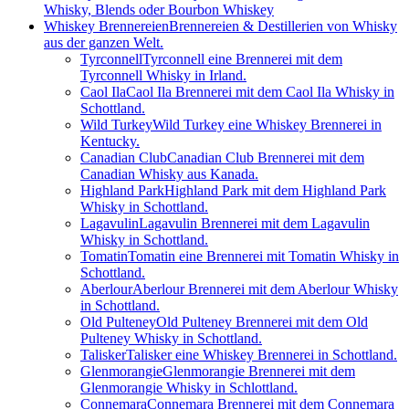
Whisky, Blends oder Bourbon Whiskey
Whiskey Brennereien
Brennereien & Destillerien von Whisky
aus der ganzen Welt.
Tyrconnell
Tyrconnell eine Brennerei mit dem
Tyrconnell Whisky in Irland.
Caol Ila
Caol Ila Brennerei mit dem Caol Ila Whisky in
Schottland.
Wild Turkey
Wild Turkey eine Whiskey Brennerei in
Kentucky.
Canadian Club
Canadian Club Brennerei mit dem
Canadian Whisky aus Kanada.
Highland Park
Highland Park mit dem Highland Park
Whisky in Schottland.
Lagavulin
Lagavulin Brennerei mit dem Lagavulin
Whisky in Schottland.
Tomatin
Tomatin eine Brennerei mit Tomatin Whisky in
Schottland.
Aberlour
Aberlour Brennerei mit dem Aberlour Whisky
in Schottland.
Old Pulteney
Old Pulteney Brennerei mit dem Old
Pulteney Whisky in Schottland.
Talisker
Talisker eine Whiskey Brennerei in Schottland.
Glenmorangie
Glenmorangie Brennerei mit dem
Glenmorangie Whisky in Schlottland.
Connemara
Connemara Brennerei mit dem Connemara