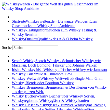
Startseite
Whiskeywelten.de - Die ganze Welt des guten
Geschmacks im Whisky Shop Ambiente.
Whiskey-Tasting
Informationen zum Whisky Tasting &
Whisky Seminar
Whisky-Qualität
Qualität - das A & O beim Whiskey
Suche
Scotch Whisky
Scotch Whisky - Schottischer Whisky wie
Macallan, Loch Lomond, Talisker und Johnnie Walker.
Irish - Whiskey
Irish Whiskey - Irischer whiskey wie Jameson
Whiskey, Bushmille & Tullamore Dew.
Whiskey Weltweit
Whiskey Weltweit ob Single Malt, Grain
Whisky, Blends oder Bourbon Whiskey
Whiskey Brennereien
Brennereien & Destillerien von Whisky
aus der ganzen Welt.
Whisky Bücher
Whisky Bücher über Whiskey Sorten,
Whiskyregionen, Whiskygläser & Whisky kaufen
Whisky Gläser
Whiskygläser - Tumbler Whiskyglas, Nosing
Whiskyglas, Whisky Snifter, Glencairn Whiskygläser