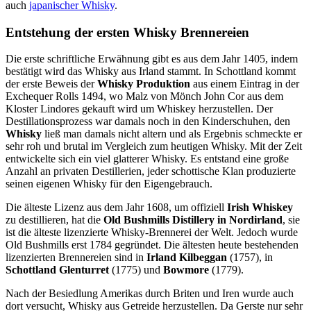
auch
japanischer Whisky
.
Entstehung der ersten Whisky Brennereien
Die erste schriftliche Erwähnung gibt es aus dem Jahr 1405, indem
bestätigt wird das Whisky aus Irland stammt. In Schottland kommt
der erste Beweis der
Whisky Produktion
aus einem Eintrag in der
Exchequer Rolls 1494, wo Malz von Mönch John Cor aus dem
Kloster Lindores gekauft wird um Whiskey herzustellen. Der
Destillationsprozess war damals noch in den Kinderschuhen, den
Whisky
ließ man damals nicht altern und als Ergebnis schmeckte er
sehr roh und brutal im Vergleich zum heutigen Whisky. Mit der Zeit
entwickelte sich ein viel glatterer Whisky. Es entstand eine große
Anzahl an privaten Destillerien, jeder schottische Klan produzierte
seinen eigenen Whisky für den Eigengebrauch.
Die älteste Lizenz aus dem Jahr 1608, um offiziell
Irish Whiskey
zu destillieren, hat die
Old Bushmills Distillery in Nordirland
, sie
ist die älteste lizenzierte Whisky-Brennerei der Welt. Jedoch wurde
Old Bushmills erst 1784 gegründet. Die ältesten heute bestehenden
lizenzierten Brennereien sind in
Irland Kilbeggan
(1757), in
Schottland Glenturret
(1775) und
Bowmore
(1779).
Nach der Besiedlung Amerikas durch Briten und Iren wurde auch
dort versucht, Whisky aus Getreide herzustellen. Da Gerste nur sehr