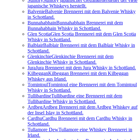
Suntory
Suntory japanischer Getränkehersteller der viele
japanische Whiskeys herstellt.
Balvenie
Balvenie Brennerei mit dem Balvenie Whisky
in Schottland.
Bunnahabhain
Bunnahabhain Brennerei mit dem
Bunnahabhain Whisky in Schottland.
Glen Scotia
Glen Scotia Brennerei mit dem Glen Scotia
Whisky in Schottland.
Balblair
Balblair Brennerei mit dem Balblair Whisky in
Schottland.
Glenkinchie
Glenkinchie Brennerei mit dem
Glenkinchie Whisky in Schottland.
Jura
Jura Brennerei mit dem Jura Whisky in Schottland.
Kilbeggan
Kilbeggan Brennerei mit dem Kilbeggan
Whiskey aus Irland.
Tomintoul
Tomintoul eine Brennerei mit dem Tomintoul
Whisky in Schottland.
Tullibardine
Tullibardine eine Brennerei mit dem
Tullibardine Whisky in Schottland.
Ardbeg
Ardbeg Brennerei mit dem Ardbeg Whiskey auf
der Insel Islay in Schottland.
Cardhu
Cardhu Brennerei mit dem Cardhu Whisky in
Schottland.
Tullamore Dew
Tullamore eine Whiskey Brennerei in
Irland.