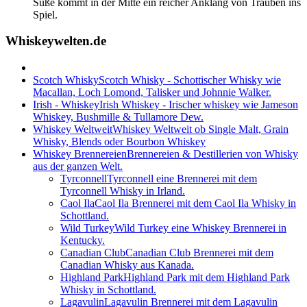
Süße kommt in der Mitte ein reicher Anklang von Trauben ins
Spiel.
Whiskeywelten.de
Scotch Whisky
Scotch Whisky - Schottischer Whisky wie
Macallan, Loch Lomond, Talisker und Johnnie Walker.
Irish - Whiskey
Irish Whiskey - Irischer whiskey wie Jameson
Whiskey, Bushmille & Tullamore Dew.
Whiskey Weltweit
Whiskey Weltweit ob Single Malt, Grain
Whisky, Blends oder Bourbon Whiskey
Whiskey Brennereien
Brennereien & Destillerien von Whisky
aus der ganzen Welt.
Tyrconnell
Tyrconnell eine Brennerei mit dem
Tyrconnell Whisky in Irland.
Caol Ila
Caol Ila Brennerei mit dem Caol Ila Whisky in
Schottland.
Wild Turkey
Wild Turkey eine Whiskey Brennerei in
Kentucky.
Canadian Club
Canadian Club Brennerei mit dem
Canadian Whisky aus Kanada.
Highland Park
Highland Park mit dem Highland Park
Whisky in Schottland.
Lagavulin
Lagavulin Brennerei mit dem Lagavulin