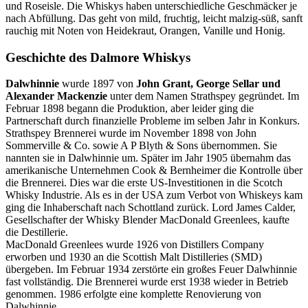
und Roseisle. Die Whiskys haben unterschiedliche Geschmäcker je
nach Abfüllung. Das geht von mild, fruchtig, leicht malzig-süß, sanft
rauchig mit Noten von Heidekraut, Orangen, Vanille und Honig.
Geschichte des Dalmore Whiskys
Dalwhinnie
wurde 1897 von
John Grant, George Sellar und
Alexander Mackenzie
unter dem Namen Strathspey gegründet. Im
Februar 1898 begann die Produktion, aber leider ging die
Partnerschaft durch finanzielle Probleme im selben Jahr in Konkurs.
Strathspey Brennerei wurde im November 1898 von John
Sommerville & Co. sowie A P Blyth & Sons übernommen. Sie
nannten sie in Dalwhinnie um. Später im Jahr 1905 übernahm das
amerikanische Unternehmen Cook & Bernheimer die Kontrolle über
die Brennerei. Dies war die erste US-Investitionen in die Scotch
Whisky Industrie. Als es in der USA zum Verbot von Whiskeys kam
ging die Inhaberschaft nach Schottland zurück. Lord James Calder,
Gesellschafter der Whisky Blender MacDonald Greenlees, kaufte
die Destillerie.
MacDonald Greenlees wurde 1926 von Distillers Company
erworben und 1930 an die Scottish Malt Distilleries (SMD)
übergeben. Im Februar 1934 zerstörte ein großes Feuer Dalwhinnie
fast vollständig. Die Brennerei wurde erst 1938 wieder in Betrieb
genommen. 1986 erfolgte eine komplette Renovierung von
Dalwhinnie.