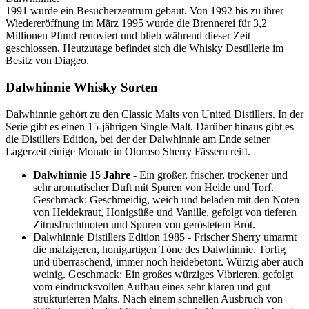
1991 wurde ein Besucherzentrum gebaut. Von 1992 bis zu ihrer
Wiedereröffnung im März 1995 wurde die Brennerei für 3,2
Millionen Pfund renoviert und blieb während dieser Zeit
geschlossen. Heutzutage befindet sich die Whisky Destillerie im
Besitz von Diageo.
Dalwhinnie Whisky Sorten
Dalwhinnie gehört zu den Classic Malts von United Distillers. In der
Serie gibt es einen 15-jährigen Single Malt. Darüber hinaus gibt es
die Distillers Edition, bei der der Dalwhinnie am Ende seiner
Lagerzeit einige Monate in Oloroso Sherry Fässern reift.
Dalwhinnie 15 Jahre
- Ein großer, frischer, trockener und
sehr aromatischer Duft mit Spuren von Heide und Torf.
Geschmack: Geschmeidig, weich und beladen mit den Noten
von Heidekraut, Honigsüße und Vanille, gefolgt von tieferen
Zitrusfruchtnoten und Spuren von geröstetem Brot.
Dalwhinnie Distillers Edition 1985 - Frischer Sherry umarmt
die malzigeren, honigartigen Töne des Dalwhinnie. Torfig
und überraschend, immer noch heidebetont. Würzig aber auch
weinig. Geschmack: Ein großes würziges Vibrieren, gefolgt
vom eindrucksvollen Aufbau eines sehr klaren und gut
strukturierten Malts. Nach einem schnellen Ausbruch von