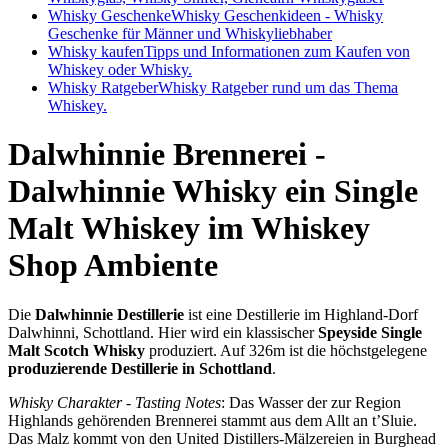
Whisky Geschenke
Whisky Geschenkideen - Whisky
Geschenke für Männer und Whiskyliebhaber
Whisky kaufen
Tipps und Informationen zum Kaufen von
Whiskey oder Whisky.
Whisky Ratgeber
Whisky Ratgeber rund um das Thema
Whiskey.
Dalwhinnie Brennerei -
Dalwhinnie Whisky ein Single
Malt Whiskey im Whiskey
Shop Ambiente
Die
Dalwhinnie Destillerie
ist eine Destillerie im Highland-Dorf
Dalwhinni, Schottland. Hier wird ein klassischer
Speyside Single
Malt Scotch Whisky
produziert. Auf 326m ist die höchstgelegene
produzierende Destillerie in Schottland
.
Whisky Charakter - Tasting Notes
: Das Wasser der zur Region
Highlands gehörenden Brennerei stammt aus dem Allt an t’Sluie.
Das Malz kommt von den United Distillers-Mälzereien in Burghead