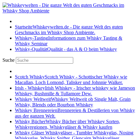
Startseite
Whiskeywelten.de - Die ganze Welt des guten
Geschmacks im Whisky Shop Ambiente.
Whiskey-Tasting
Informationen zum Whisky Tasting &
Whisky Seminar
Whisky-Qualität
Qualität - das A & O beim Whiskey
Suche
Scotch Whisky
Scotch Whisky - Schottischer Whisky wie
Macallan, Loch Lomond, Talisker und Johnnie Walker.
Irish - Whiskey
Irish Whiskey - Irischer whiskey wie Jameson
Whiskey, Bushmille & Tullamore Dew.
Whiskey Weltweit
Whiskey Weltweit ob Single Malt, Grain
Whisky, Blends oder Bourbon Whiskey
Whiskey Brennereien
Brennereien & Destillerien von Whisky
aus der ganzen Welt.
Whisky Bücher
Whisky Bücher über Whiskey Sorten,
Whiskyregionen, Whiskygläser & Whisky kaufen
Whisky Gläser
Whiskygläser - Tumbler Whiskyglas, Nosing
Whiskyglas, Whisky Snifter, Glencairn Whiskygläser