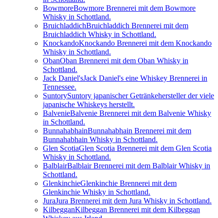
Bowmore
Bowmore Brennerei mit dem Bowmore
Whisky in Schottland.
Bruichladdich
Bruichladdich Brennerei mit dem
Bruichladdich Whisky in Schottland.
Knockando
Knockando Brennerei mit dem Knockando
Whisky in Schottland.
Oban
Oban Brennerei mit dem Oban Whisky in
Schottland.
Jack Daniel's
Jack Daniel's eine Whiskey Brennerei in
Tennessee.
Suntory
Suntory japanischer Getränkehersteller der viele
japanische Whiskeys herstellt.
Balvenie
Balvenie Brennerei mit dem Balvenie Whisky
in Schottland.
Bunnahabhain
Bunnahabhain Brennerei mit dem
Bunnahabhain Whisky in Schottland.
Glen Scotia
Glen Scotia Brennerei mit dem Glen Scotia
Whisky in Schottland.
Balblair
Balblair Brennerei mit dem Balblair Whisky in
Schottland.
Glenkinchie
Glenkinchie Brennerei mit dem
Glenkinchie Whisky in Schottland.
Jura
Jura Brennerei mit dem Jura Whisky in Schottland.
Kilbeggan
Kilbeggan Brennerei mit dem Kilbeggan