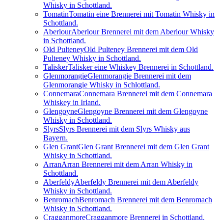
Whisky in Schottland.
Tomatin
Tomatin eine Brennerei mit Tomatin Whisky in
Schottland.
Aberlour
Aberlour Brennerei mit dem Aberlour Whisky
in Schottland.
Old Pulteney
Old Pulteney Brennerei mit dem Old
Pulteney Whisky in Schottland.
Talisker
Talisker eine Whiskey Brennerei in Schottland.
Glenmorangie
Glenmorangie Brennerei mit dem
Glenmorangie Whisky in Schlottland.
Connemara
Connemara Brennerei mit dem Connemara
Whiskey in Irland.
Glengoyne
Glengoyne Brennerei mit dem Glengoyne
Whisky in Schottland.
Slyrs
Slyrs Brennerei mit dem Slyrs Whisky aus
Bayern.
Glen Grant
Glen Grant Brennerei mit dem Glen Grant
Whisky in Schottland.
Arran
Arran Brennerei mit dem Arran Whisky in
Schottland.
Aberfeldy
Aberfeldy Brennerei mit dem Aberfeldy
Whisky in Schottland.
Benromach
Benromach Brennerei mit dem Benromach
Whisky in Schottland.
Cragganmore
Cragganmore Brennerei in Schottland.