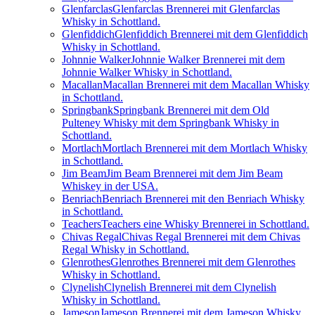
Glenfarclas
Glenfarclas Brennerei mit Glenfarclas
Whisky in Schottland.
Glenfiddich
Glenfiddich Brennerei mit dem Glenfiddich
Whisky in Schottland.
Johnnie Walker
Johnnie Walker Brennerei mit dem
Johnnie Walker Whisky in Schottland.
Macallan
Macallan Brennerei mit dem Macallan Whisky
in Schottland.
Springbank
Springbank Brennerei mit dem Old
Pulteney Whisky mit dem Springbank Whisky in
Schottland.
Mortlach
Mortlach Brennerei mit dem Mortlach Whisky
in Schottland.
Jim Beam
Jim Beam Brennerei mit dem Jim Beam
Whiskey in der USA.
Benriach
Benriach Brennerei mit den Benriach Whisky
in Schottland.
Teachers
Teachers eine Whisky Brennerei in Schottland.
Chivas Regal
Chivas Regal Brennerei mit dem Chivas
Regal Whisky in Schottland.
Glenrothes
Glenrothes Brennerei mit dem Glenrothes
Whisky in Schottland.
Clynelish
Clynelish Brennerei mit dem Clynelish
Whisky in Schottland.
Jameson
Jameson Brennerei mit dem Jameson Whisky