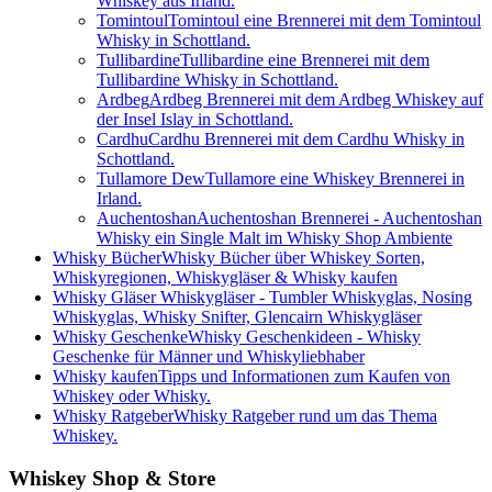
Whiskey aus Irland.
Tomintoul
Tomintoul eine Brennerei mit dem Tomintoul
Whisky in Schottland.
Tullibardine
Tullibardine eine Brennerei mit dem
Tullibardine Whisky in Schottland.
Ardbeg
Ardbeg Brennerei mit dem Ardbeg Whiskey auf
der Insel Islay in Schottland.
Cardhu
Cardhu Brennerei mit dem Cardhu Whisky in
Schottland.
Tullamore Dew
Tullamore eine Whiskey Brennerei in
Irland.
Auchentoshan
Auchentoshan Brennerei - Auchentoshan
Whisky ein Single Malt im Whisky Shop Ambiente
Whisky Bücher
Whisky Bücher über Whiskey Sorten,
Whiskyregionen, Whiskygläser & Whisky kaufen
Whisky Gläser
Whiskygläser - Tumbler Whiskyglas, Nosing
Whiskyglas, Whisky Snifter, Glencairn Whiskygläser
Whisky Geschenke
Whisky Geschenkideen - Whisky
Geschenke für Männer und Whiskyliebhaber
Whisky kaufen
Tipps und Informationen zum Kaufen von
Whiskey oder Whisky.
Whisky Ratgeber
Whisky Ratgeber rund um das Thema
Whiskey.
Whiskey Shop & Store