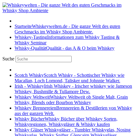
Startseite
Whiskeywelten.de - Die ganze Welt des guten
Geschmacks im Whisky Shop Ambiente.
Whiskey-Tasting
Informationen zum Whisky Tasting &
Whisky Seminar
Whisky-Qualität
Qualität - das A & O beim Whiskey
Suche
Scotch Whisky
Scotch Whisky - Schottischer Whisky wie
Macallan, Loch Lomond, Talisker und Johnnie Walker.
Irish - Whiskey
Irish Whiskey - Irischer whiskey wie Jameson
Whiskey, Bushmille & Tullamore Dew.
Whiskey Weltweit
Whiskey Weltweit ob Single Malt, Grain
Whisky, Blends oder Bourbon Whiskey
Whiskey Brennereien
Brennereien & Destillerien von Whisky
aus der ganzen Welt.
Whisky Bücher
Whisky Bücher über Whiskey Sorten,
Whiskyregionen, Whiskygläser & Whisky kaufen
Whisky Gläser
Whiskygläser - Tumbler Whiskyglas, Nosing
Whiskyglas, Whisky Snifter, Glencairn Whiskygläser