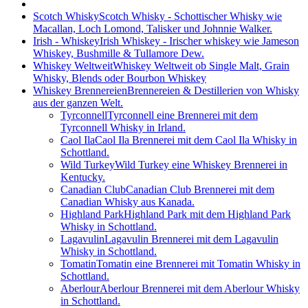
Scotch Whisky
Scotch Whisky - Schottischer Whisky wie
Macallan, Loch Lomond, Talisker und Johnnie Walker.
Irish - Whiskey
Irish Whiskey - Irischer whiskey wie Jameson
Whiskey, Bushmille & Tullamore Dew.
Whiskey Weltweit
Whiskey Weltweit ob Single Malt, Grain
Whisky, Blends oder Bourbon Whiskey
Whiskey Brennereien
Brennereien & Destillerien von Whisky
aus der ganzen Welt.
Tyrconnell
Tyrconnell eine Brennerei mit dem
Tyrconnell Whisky in Irland.
Caol Ila
Caol Ila Brennerei mit dem Caol Ila Whisky in
Schottland.
Wild Turkey
Wild Turkey eine Whiskey Brennerei in
Kentucky.
Canadian Club
Canadian Club Brennerei mit dem
Canadian Whisky aus Kanada.
Highland Park
Highland Park mit dem Highland Park
Whisky in Schottland.
Lagavulin
Lagavulin Brennerei mit dem Lagavulin
Whisky in Schottland.
Tomatin
Tomatin eine Brennerei mit Tomatin Whisky in
Schottland.
Aberlour
Aberlour Brennerei mit dem Aberlour Whisky
in Schottland.