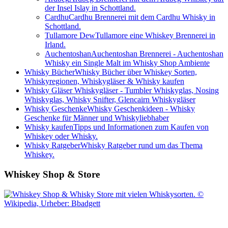
der Insel Islay in Schottland.
Cardhu
Cardhu Brennerei mit dem Cardhu Whisky in
Schottland.
Tullamore Dew
Tullamore eine Whiskey Brennerei in
Irland.
Auchentoshan
Auchentoshan Brennerei - Auchentoshan
Whisky ein Single Malt im Whisky Shop Ambiente
Whisky Bücher
Whisky Bücher über Whiskey Sorten,
Whiskyregionen, Whiskygläser & Whisky kaufen
Whisky Gläser
Whiskygläser - Tumbler Whiskyglas, Nosing
Whiskyglas, Whisky Snifter, Glencairn Whiskygläser
Whisky Geschenke
Whisky Geschenkideen - Whisky
Geschenke für Männer und Whiskyliebhaber
Whisky kaufen
Tipps und Informationen zum Kaufen von
Whiskey oder Whisky.
Whisky Ratgeber
Whisky Ratgeber rund um das Thema
Whiskey.
Whiskey Shop & Store