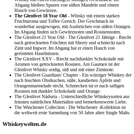
Abgang bleiben Spuren von süßen Mandeln und einem
Hauch von Gewürzen.
The Glenlivet 18 Year Old
- Whisky mit einem starken
Fruchtaroma und Toffee Geruch. Der Geschmack ist
wunderbar ausgewogen, mit Ausbrüchen von süßen Orangen.
Im Abgang finden sich Gewürznoten und Rosinennoten.
The Glenlivet 21 Year Old - The Glenlivet 21 Jährige - Riecht
nach getrockneten Früchten mit Sherry und schmeckt nach
Zimt und Ingwer. Im Abgang hat er einen Hauch von
gerösteten Haselnüssen.
The Glenlivet XXV - Riecht nachdunkler Schokolade mit
Aromen von getrockneten Rosinen. Am Gaumen ist der
Glenlivet Whisky seidig, süß und mit einer Zimtnote.
The Glenlivet Guardians' Chapter - Ein würziger Whiskey der
nach feuchten Obstkuchen, süße, kandierten Äpfeln und
Orangenmarmelade riecht. Schmecken tut er nach saftigen
Rosinen mit dunkler Schokolade und Orange.
The Glenlivet Nàdurra - Unterschiedliche Whiskeysorten aus
feinsten natürlichen Materialien und bemerkenswerte Liebe.
The Winchester Collection - Die Winchester -Kollektion ist
die weltweit erste Sammlung von 50 Jahre alten Single Malts.
Whiskeywelten.de