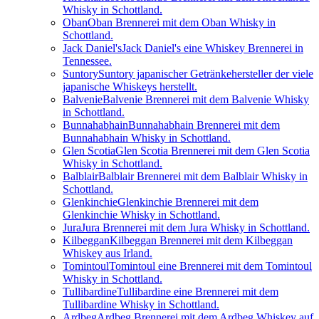
Whisky in Schottland.
Oban
Oban Brennerei mit dem Oban Whisky in
Schottland.
Jack Daniel's
Jack Daniel's eine Whiskey Brennerei in
Tennessee.
Suntory
Suntory japanischer Getränkehersteller der viele
japanische Whiskeys herstellt.
Balvenie
Balvenie Brennerei mit dem Balvenie Whisky
in Schottland.
Bunnahabhain
Bunnahabhain Brennerei mit dem
Bunnahabhain Whisky in Schottland.
Glen Scotia
Glen Scotia Brennerei mit dem Glen Scotia
Whisky in Schottland.
Balblair
Balblair Brennerei mit dem Balblair Whisky in
Schottland.
Glenkinchie
Glenkinchie Brennerei mit dem
Glenkinchie Whisky in Schottland.
Jura
Jura Brennerei mit dem Jura Whisky in Schottland.
Kilbeggan
Kilbeggan Brennerei mit dem Kilbeggan
Whiskey aus Irland.
Tomintoul
Tomintoul eine Brennerei mit dem Tomintoul
Whisky in Schottland.
Tullibardine
Tullibardine eine Brennerei mit dem
Tullibardine Whisky in Schottland.
Ardbeg
Ardbeg Brennerei mit dem Ardbeg Whiskey auf