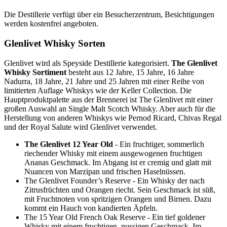
Die Destillerie verfügt über ein Besucherzentrum, Besichtigungen
werden kostenfrei angeboten.
Glenlivet Whisky Sorten
Glenlivet wird als Speyside Destillerie kategorisiert.
The Glenlivet
Whisky Sortiment
besteht aus 12 Jahre, 15 Jahre, 16 Jahre
Nadurra, 18 Jahre, 21 Jahre und 25 Jahren mit einer Reihe von
limitierten Auflage Whiskys wie der Keller Collection. Die
Hauptproduktpalette aus der Brennerei ist The Glenlivet mit einer
großen Auswahl an Single Malt Scotch Whisky. Aber auch für die
Herstellung von anderen Whiskys wie Pernod Ricard, Chivas Regal
und der Royal Salute wird Glenlivet verwendet.
The Glenlivet 12 Year Old
- Ein fruchtiger, sommerlich
riechender Whisky mit einem ausgewogenen fruchtigen
Ananas Geschmack. Im Abgang ist er cremig und glatt mit
Nuancen von Marzipan und frischen Haselnüssen.
The Glenlivet Founder’s Reserve - Ein Whisky der nach
Zitrusfrüchten und Orangen riecht. Sein Geschmack ist süß,
mit Fruchtnoten von spritzigen Orangen und Birnen. Dazu
kommt ein Hauch von kandierten Äpfeln.
The 15 Year Old French Oak Reserve - Ein tief goldener
Whisky mit einem fruchtigen, nussigen Geschmack. Im