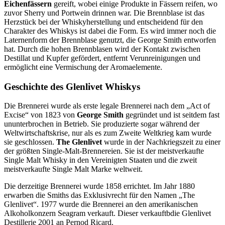
Eichenfässern
gereift, wobei einige Produkte in Fässern reifen, wo
zuvor Sherry und Portwein drinnen war. Die Brennblase ist das
Herzstück bei der Whiskyherstellung und entscheidend für den
Charakter des Whiskys ist dabei die Form. Es wird immer noch die
Laternenform der Brennblase genutzt, die George Smith entworfen
hat. Durch die hohen Brennblasen wird der Kontakt zwischen
Destillat und Kupfer gefördert, entfernt Verunreinigungen und
ermöglicht eine Vermischung der Aromaelemente.
Geschichte des Glenlivet Whiskys
Die Brennerei wurde als erste legale Brennerei nach dem „Act of
Excise“ von 1823 von
George Smith
gegründet und ist seitdem fast
ununterbrochen in Betrieb. Sie produzierte sogar während der
Weltwirtschaftskrise, nur als es zum Zweite Weltkrieg kam wurde
sie geschlossen.
The Glenlivet
wurde in der Nachkriegszeit zu einer
der größten Single-Malt-Brennereien. Sie ist der meistverkaufte
Single Malt Whisky in den Vereinigten Staaten und die zweit
meistverkaufte Single Malt Marke weltweit.
Die derzeitige Brennerei wurde 1858 errichtet. Im Jahr 1880
erwarben die Smiths das Exklusivrecht für den Namen „The
Glenlivet“. 1977 wurde die Brennerei an den amerikanischen
Alkoholkonzern Seagram verkauft. Dieser verkauftbdie Glenlivet
Destillerie 2001 an Pernod Ricard.