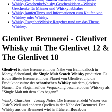
Whisky Geschenke
Whisky Geschenkideen - Whisky
Geschenke für Männer und Whiskyliebhaber
Whisky kaufen
Tipps und Informationen zum Kaufen von
Whiskey oder Whisky.
Whisky Ratgeber
Whisky Ratgeber rund um das Thema
Whiskey.
Glenlivet Brennerei - Glenlivet
Whisky mit The Glenlivet 12 &
The Glenlivet 18
Glenlivet
ist eine Brennerei in der Nähe von Ballindalloch in
Moray, Schottland, die
Single Malt Scotch Whisky
produziert. Es
ist die älteste Brennerei in der Pfarrei von Glenlivet und die
Produktionsstätte des
schottischen Whisky
mit dem gleichen
Namen. Der Slogan auf der Verpackung beschreibt den Whiskey als
"Single Malt mit dem alles begann".
Whisky Charakter - Tasting Notes
: Die Brennerei zieht Wasser von
Josie´s Well und anderen Quellen in der Nähe der Brennerei. Der
Whisky aus der Brennerei wird in früheren
Bourbon