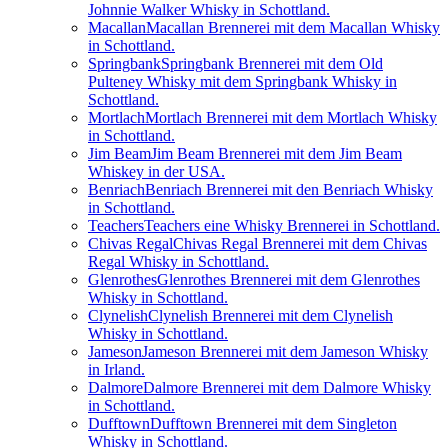
Johnnie Walker Whisky in Schottland.
Macallan
Macallan Brennerei mit dem Macallan Whisky
in Schottland.
Springbank
Springbank Brennerei mit dem Old
Pulteney Whisky mit dem Springbank Whisky in
Schottland.
Mortlach
Mortlach Brennerei mit dem Mortlach Whisky
in Schottland.
Jim Beam
Jim Beam Brennerei mit dem Jim Beam
Whiskey in der USA.
Benriach
Benriach Brennerei mit den Benriach Whisky
in Schottland.
Teachers
Teachers eine Whisky Brennerei in Schottland.
Chivas Regal
Chivas Regal Brennerei mit dem Chivas
Regal Whisky in Schottland.
Glenrothes
Glenrothes Brennerei mit dem Glenrothes
Whisky in Schottland.
Clynelish
Clynelish Brennerei mit dem Clynelish
Whisky in Schottland.
Jameson
Jameson Brennerei mit dem Jameson Whisky
in Irland.
Dalmore
Dalmore Brennerei mit dem Dalmore Whisky
in Schottland.
Dufftown
Dufftown Brennerei mit dem Singleton
Whisky in Schottland.