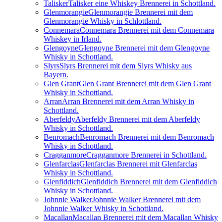
Talisker
Talisker eine Whiskey Brennerei in Schottland.
Glenmorangie
Glenmorangie Brennerei mit dem
Glenmorangie Whisky in Schlottland.
Connemara
Connemara Brennerei mit dem Connemara
Whiskey in Irland.
Glengoyne
Glengoyne Brennerei mit dem Glengoyne
Whisky in Schottland.
Slyrs
Slyrs Brennerei mit dem Slyrs Whisky aus
Bayern.
Glen Grant
Glen Grant Brennerei mit dem Glen Grant
Whisky in Schottland.
Arran
Arran Brennerei mit dem Arran Whisky in
Schottland.
Aberfeldy
Aberfeldy Brennerei mit dem Aberfeldy
Whisky in Schottland.
Benromach
Benromach Brennerei mit dem Benromach
Whisky in Schottland.
Cragganmore
Cragganmore Brennerei in Schottland.
Glenfarclas
Glenfarclas Brennerei mit Glenfarclas
Whisky in Schottland.
Glenfiddich
Glenfiddich Brennerei mit dem Glenfiddich
Whisky in Schottland.
Johnnie Walker
Johnnie Walker Brennerei mit dem
Johnnie Walker Whisky in Schottland.
Macallan
Macallan Brennerei mit dem Macallan Whisky