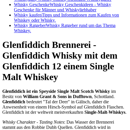
Whisky Geschenke
Whisky Geschenkideen - Whisky
Geschenke für Männer und Whiskyliebhaber
Whisky kaufen
Tipps und Informationen zum Kaufen von
Whiskey oder Whisky.
Whisky Ratgeber
Whisky Ratgeber rund um das Thema
Whiskey.
Glenfiddich Brennerei -
Glenfiddich Whisky mit dem
Glenfiddich 12 einem Single
Malt Whiskey
Glenfiddich ist ein Speyside Single Malt Scotch Whisky
im
Besitz von
William Grant & Sons in Dufftown
, Schottland.
Glenfiddich
bedeutet "Tal der Deer" in Gälisch, daher die
Anwesenheit von einem Hirsch-Symbol auf Glenfiddich Flaschen.
Glenfiddich ist der weltweit meistverkauften
Single-Malt-Whiskys
.
Whisky Charakter - Tasting Notes
: Das Wasser der Brennerei
stammt aus den Robbie Dubh Quellen. Glenfiddich wird in