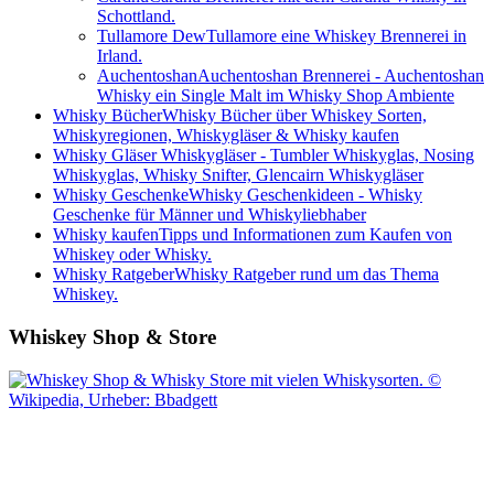
Schottland.
Tullamore Dew
Tullamore eine Whiskey Brennerei in
Irland.
Auchentoshan
Auchentoshan Brennerei - Auchentoshan
Whisky ein Single Malt im Whisky Shop Ambiente
Whisky Bücher
Whisky Bücher über Whiskey Sorten,
Whiskyregionen, Whiskygläser & Whisky kaufen
Whisky Gläser
Whiskygläser - Tumbler Whiskyglas, Nosing
Whiskyglas, Whisky Snifter, Glencairn Whiskygläser
Whisky Geschenke
Whisky Geschenkideen - Whisky
Geschenke für Männer und Whiskyliebhaber
Whisky kaufen
Tipps und Informationen zum Kaufen von
Whiskey oder Whisky.
Whisky Ratgeber
Whisky Ratgeber rund um das Thema
Whiskey.
Whiskey Shop & Store