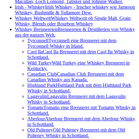
Macallan, Loch Lomond, Talisker und Johnnie Walker.
Irish - Whiskey
Irish Whiskey - Irischer whiskey wie Jameson
Whiskey, Bushmille & Tullamore Dew.
Whiskey Weltweit
Whiskey Weltweit ob Single Malt, Grain
Whisky, Blends oder Bourbon Whiskey
Whiskey Brennereien
Brennereien & Destillerien von Whisky
aus der ganzen Welt.
Tyrconnell
Tyrconnell eine Brennerei mit dem
Tyrconnell Whisky in Irland.
Caol Ila
Caol Ila Brennerei mit dem Caol Ila Whisky in
Schottland.
Wild Turkey
Wild Turkey eine Whiskey Brennerei in
Kentucky.
Canadian Club
Canadian Club Brennerei mit dem
Canadian Whisky aus Kanada.
Highland Park
Highland Park mit dem Highland Park
Whisky in Schottland.
Lagavulin
Lagavulin Brennerei mit dem Lagavulin
Whisky in Schottland.
Tomatin
Tomatin eine Brennerei mit Tomatin Whisky in
Schottland.
Aberlour
Aberlour Brennerei mit dem Aberlour Whisky
in Schottland.
Old Pulteney
Old Pulteney Brennerei mit dem Old
Pulteney Whisky in Schottland.