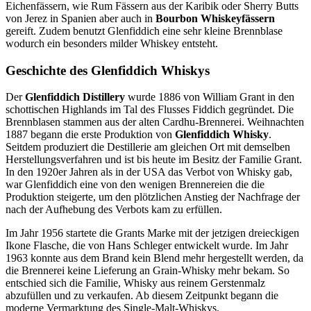
Eichenfässern, wie Rum Fässern aus der Karibik oder Sherry Butts
von Jerez in Spanien aber auch in
Bourbon Whiskeyfässern
gereift. Zudem benutzt Glenfiddich eine sehr kleine Brennblase
wodurch ein besonders milder Whiskey entsteht.
Geschichte des Glenfiddich Whiskys
Der
Glenfiddich Distillery
wurde 1886 von William Grant in den
schottischen Highlands im Tal des Flusses Fiddich gegründet. Die
Brennblasen stammen aus der alten Cardhu-Brennerei. Weihnachten
1887 begann die erste Produktion von
Glenfiddich Whisky
.
Seitdem produziert die Destillerie am gleichen Ort mit demselben
Herstellungsverfahren und ist bis heute im Besitz der Familie Grant.
In den 1920er Jahren als in der USA das Verbot von Whisky gab,
war Glenfiddich eine von den wenigen Brennereien die die
Produktion steigerte, um den plötzlichen Anstieg der Nachfrage der
nach der Aufhebung des Verbots kam zu erfüllen.
Im Jahr 1956 startete die Grants Marke mit der jetzigen dreieckigen
Ikone Flasche, die von Hans Schleger entwickelt wurde. Im Jahr
1963 konnte aus dem Brand kein Blend mehr hergestellt werden, da
die Brennerei keine Lieferung an Grain-Whisky mehr bekam. So
entschied sich die Familie, Whisky aus reinem Gerstenmalz
abzufüllen und zu verkaufen. Ab diesem Zeitpunkt begann die
moderne Vermarktung des Single-Malt-Whiskys.