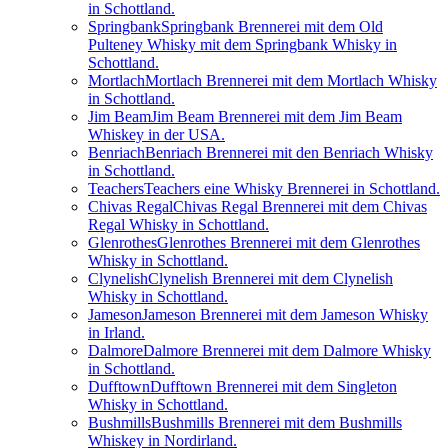
in Schottland.
Springbank
Springbank Brennerei mit dem Old
Pulteney Whisky mit dem Springbank Whisky in
Schottland.
Mortlach
Mortlach Brennerei mit dem Mortlach Whisky
in Schottland.
Jim Beam
Jim Beam Brennerei mit dem Jim Beam
Whiskey in der USA.
Benriach
Benriach Brennerei mit den Benriach Whisky
in Schottland.
Teachers
Teachers eine Whisky Brennerei in Schottland.
Chivas Regal
Chivas Regal Brennerei mit dem Chivas
Regal Whisky in Schottland.
Glenrothes
Glenrothes Brennerei mit dem Glenrothes
Whisky in Schottland.
Clynelish
Clynelish Brennerei mit dem Clynelish
Whisky in Schottland.
Jameson
Jameson Brennerei mit dem Jameson Whisky
in Irland.
Dalmore
Dalmore Brennerei mit dem Dalmore Whisky
in Schottland.
Dufftown
Dufftown Brennerei mit dem Singleton
Whisky in Schottland.
Bushmills
Bushmills Brennerei mit dem Bushmills
Whiskey in Nordirland.