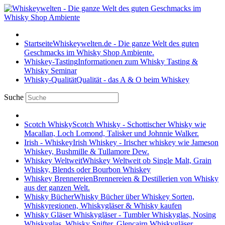
Startseite
Whiskeywelten.de - Die ganze Welt des guten
Geschmacks im Whisky Shop Ambiente.
Whiskey-Tasting
Informationen zum Whisky Tasting &
Whisky Seminar
Whisky-Qualität
Qualität - das A & O beim Whiskey
Suche
Scotch Whisky
Scotch Whisky - Schottischer Whisky wie
Macallan, Loch Lomond, Talisker und Johnnie Walker.
Irish - Whiskey
Irish Whiskey - Irischer whiskey wie Jameson
Whiskey, Bushmille & Tullamore Dew.
Whiskey Weltweit
Whiskey Weltweit ob Single Malt, Grain
Whisky, Blends oder Bourbon Whiskey
Whiskey Brennereien
Brennereien & Destillerien von Whisky
aus der ganzen Welt.
Whisky Bücher
Whisky Bücher über Whiskey Sorten,
Whiskyregionen, Whiskygläser & Whisky kaufen
Whisky Gläser
Whiskygläser - Tumbler Whiskyglas, Nosing
Whiskyglas, Whisky Snifter, Glencairn Whiskygläser