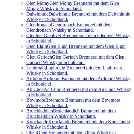
Glen Moray
Glen Moray Brennerei mit dem Glen
Moray Whisky in Schottland.
Dalwhinnie
Dalwhinnie Brennerei mit dem Dalwhinnie
Whisky in Schottland.
Glendronach
Glendronach Brennerei mit dem
Glendronach Whisky in Schottland.
Glenlivet
Glenlivet Brennereimit dem Glenlivet Whisky
in Schottland.
Glen Elgin
Glen Elgin Brennerei mit dem Glen Elgin
Whisky in Schottland.
Glen Garioch
Glen Garioch Brennerei mit dem Glen
Garioch Whisky in Schottland.
Laphroaig
Laphroaig Brennerei mit dem Laphroaig
Whisky in Schottland.
Ardmore
Ardmore Brennerei mit dem Ardmore Whisky
in Schottland.
An Cnoc
An Cnoc Brennerei mit dem An Cnoc Whisky
in Schottland.
Bowmore
Bowmore Brennerei mit dem Bowmore
Whisky in Schottland.
Bruichladdich
Bruichladdich Brennerei mit dem
Bruichladdich Whisky in Schottland.
Knockando
Knockando Brennerei mit dem Knockando
Whisky in Schottland.
Oban
Oban Brennerei mit dem Oban Whisky in