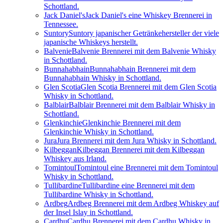
Schottland.
Jack Daniel's
Jack Daniel's eine Whiskey Brennerei in
Tennessee.
Suntory
Suntory japanischer Getränkehersteller der viele
japanische Whiskeys herstellt.
Balvenie
Balvenie Brennerei mit dem Balvenie Whisky
in Schottland.
Bunnahabhain
Bunnahabhain Brennerei mit dem
Bunnahabhain Whisky in Schottland.
Glen Scotia
Glen Scotia Brennerei mit dem Glen Scotia
Whisky in Schottland.
Balblair
Balblair Brennerei mit dem Balblair Whisky in
Schottland.
Glenkinchie
Glenkinchie Brennerei mit dem
Glenkinchie Whisky in Schottland.
Jura
Jura Brennerei mit dem Jura Whisky in Schottland.
Kilbeggan
Kilbeggan Brennerei mit dem Kilbeggan
Whiskey aus Irland.
Tomintoul
Tomintoul eine Brennerei mit dem Tomintoul
Whisky in Schottland.
Tullibardine
Tullibardine eine Brennerei mit dem
Tullibardine Whisky in Schottland.
Ardbeg
Ardbeg Brennerei mit dem Ardbeg Whiskey auf
der Insel Islay in Schottland.
Cardhu
Cardhu Brennerei mit dem Cardhu Whisky in