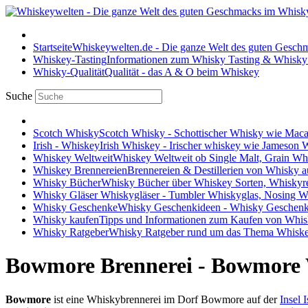
Startseite
Whiskeywelten.de - Die ganze Welt des guten Gesc
Whiskey-Tasting
Informationen zum Whisky Tasting & Whisky
Whisky-Qualität
Qualität - das A & O beim Whiskey
Suche
Scotch Whisky
Scotch Whisky - Schottischer Whisky wie Maca
Irish - Whiskey
Irish Whiskey - Irischer whiskey wie Jameson
Whiskey Weltweit
Whiskey Weltweit ob Single Malt, Grain W
Whiskey Brennereien
Brennereien & Destillerien von Whisky a
Whisky Bücher
Whisky Bücher über Whiskey Sorten, Whiskyr
Whisky Gläser
Whiskygläser - Tumbler Whiskyglas, Nosing Wh
Whisky Geschenke
Whisky Geschenkideen - Whisky Geschenk
Whisky kaufen
Tipps und Informationen zum Kaufen von Whis
Whisky Ratgeber
Whisky Ratgeber rund um das Thema Whiske
Bowmore Brennerei - Bowmore 
Bowmore
ist eine Whiskybrennerei im Dorf Bowmore auf der
Insel I