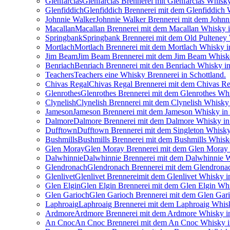
Glenfarclas
Glenfarclas Brennerei mit Glenfarclas Whisky
Glenfiddich
Glenfiddich Brennerei mit dem Glenfiddich 
Johnnie Walker
Johnnie Walker Brennerei mit dem Johnn
Macallan
Macallan Brennerei mit dem Macallan Whisky i
Springbank
Springbank Brennerei mit dem Old Pulteney
Mortlach
Mortlach Brennerei mit dem Mortlach Whisky in
Jim Beam
Jim Beam Brennerei mit dem Jim Beam Whisk
Benriach
Benriach Brennerei mit den Benriach Whisky in
Teachers
Teachers eine Whisky Brennerei in Schottland.
Chivas Regal
Chivas Regal Brennerei mit dem Chivas Re
Glenrothes
Glenrothes Brennerei mit dem Glenrothes Whi
Clynelish
Clynelish Brennerei mit dem Clynelish Whisky 
Jameson
Jameson Brennerei mit dem Jameson Whisky in 
Dalmore
Dalmore Brennerei mit dem Dalmore Whisky in 
Dufftown
Dufftown Brennerei mit dem Singleton Whisky 
Bushmills
Bushmills Brennerei mit dem Bushmills Whiske
Glen Moray
Glen Moray Brennerei mit dem Glen Moray 
Dalwhinnie
Dalwhinnie Brennerei mit dem Dalwhinnie W
Glendronach
Glendronach Brennerei mit dem Glendronac
Glenlivet
Glenlivet Brennereimit dem Glenlivet Whisky i
Glen Elgin
Glen Elgin Brennerei mit dem Glen Elgin Whi
Glen Garioch
Glen Garioch Brennerei mit dem Glen Gari
Laphroaig
Laphroaig Brennerei mit dem Laphroaig Whisk
Ardmore
Ardmore Brennerei mit dem Ardmore Whisky in
An Cnoc
An Cnoc Brennerei mit dem An Cnoc Whisky in