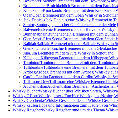
Bowmore
Bowmore Brennerei mit dem Bowmore Whisky 
Bruichladdich
Bruichladdich Brennerei mit dem Bruichla
Knockando
Knockando Brennerei mit dem Knockando Wh
Oban
Oban Brennerei mit dem Oban Whisky in Schottla
Jack Daniel's
Jack Daniel's eine Whiskey Brennerei in Te
Suntory
Suntory japanischer Getränkehersteller der viele 
Balvenie
Balvenie Brennerei mit dem Balvenie Whisky in
Bunnahabhain
Bunnahabhain Brennerei mit dem Bunnaha
Glen Scotia
Glen Scotia Brennerei mit dem Glen Scotia W
Balblair
Balblair Brennerei mit dem Balblair Whisky in S
Glenkinchie
Glenkinchie Brennerei mit dem Glenkinchie 
Jura
Jura Brennerei mit dem Jura Whisky in Schottland.
Kilbeggan
Kilbeggan Brennerei mit dem Kilbeggan Whisk
Tomintoul
Tomintoul eine Brennerei mit dem Tomintoul W
Tullibardine
Tullibardine eine Brennerei mit dem Tullibar
Ardbeg
Ardbeg Brennerei mit dem Ardbeg Whiskey auf der
Cardhu
Cardhu Brennerei mit dem Cardhu Whisky in Sch
Tullamore Dew
Tullamore eine Whiskey Brennerei in Irl
Auchentoshan
Auchentoshan Brennerei - Auchentoshan 
Whisky Bücher
Whisky Bücher über Whiskey Sorten, Whiskyr
Whisky Gläser
Whiskygläser - Tumbler Whiskyglas, Nosing Wh
Whisky Geschenke
Whisky Geschenkideen - Whisky Geschenk
Whisky kaufen
Tipps und Informationen zum Kaufen von Whis
Whisky Ratgeber
Whisky Ratgeber rund um das Thema Whiske