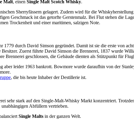
e Malt
, einen
Single Malt Scotch Whisky
.
nischen Sherryfässern gelagert. Zudem wird für die Whiskyherstellung
figen Geschmack ist das getorfte Gerstenmalz. Bei Flut stehen die Lag
men Trockenheit und einer maritimen, salzigen Note.
 1779 durch David Simson gegründet. Damit ist sie die erste von acht 
 Besitzer. Zuerst führte David Simson die Brennerei, 1837 wurde Wi
 Brennerei geschlossen, die Gebäude dienten als Stützpunkt für Flug
ng aber leider 1963 bankrott. Bowmore wurde daraufhin von der Stan
wmore.
Gruppe
, die bis heute Inhaber der Destillerie ist.
rei sehr stark auf den Single-Malt-Whisky Markt konzentriert. Trotzd
n unabhängigen Abfüllern vertrieben.
balanciert
Single Malts
in der ganzen Welt.