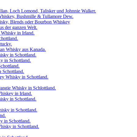
llan, Loch Lomond, Talisker und Johnnie Walker.
 Whiskey, Bushmille & Tullamore Dew.
hisky, Blends oder Bourbon Whiskey
us der ganzen Welt.
 Whisky in Irland.
chottland.
tucky.
ian Whisky aus Kanada.
sky in Schottland.
y in Schottland.
chottland.
 Schottland.
ey Whisky in Schottland.
ngie Whisky in Schlottland.
skey in Irland.
sky in Schottland.
isky in Schottland.
nd.
 in Schottland.
isky in Schottland.