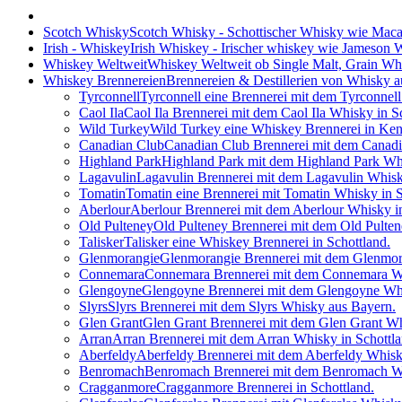
Scotch Whisky
Scotch Whisky - Schottischer Whisky wie Maca
Irish - Whiskey
Irish Whiskey - Irischer whiskey wie Jameson
Whiskey Weltweit
Whiskey Weltweit ob Single Malt, Grain W
Whiskey Brennereien
Brennereien & Destillerien von Whisky a
Tyrconnell
Tyrconnell eine Brennerei mit dem Tyrconnell
Caol Ila
Caol Ila Brennerei mit dem Caol Ila Whisky in S
Wild Turkey
Wild Turkey eine Whiskey Brennerei in Ken
Canadian Club
Canadian Club Brennerei mit dem Canad
Highland Park
Highland Park mit dem Highland Park Whi
Lagavulin
Lagavulin Brennerei mit dem Lagavulin Whisk
Tomatin
Tomatin eine Brennerei mit Tomatin Whisky in S
Aberlour
Aberlour Brennerei mit dem Aberlour Whisky in
Old Pulteney
Old Pulteney Brennerei mit dem Old Pulten
Talisker
Talisker eine Whiskey Brennerei in Schottland.
Glenmorangie
Glenmorangie Brennerei mit dem Glenmora
Connemara
Connemara Brennerei mit dem Connemara Whi
Glengoyne
Glengoyne Brennerei mit dem Glengoyne Whi
Slyrs
Slyrs Brennerei mit dem Slyrs Whisky aus Bayern.
Glen Grant
Glen Grant Brennerei mit dem Glen Grant Wh
Arran
Arran Brennerei mit dem Arran Whisky in Schottla
Aberfeldy
Aberfeldy Brennerei mit dem Aberfeldy Whisky
Benromach
Benromach Brennerei mit dem Benromach Wh
Cragganmore
Cragganmore Brennerei in Schottland.