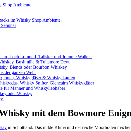
hmacks im Whisky Shop Ambiente.
 Seminar
llan, Loch Lomond, Talisker und Johnnie Walker.
 Whiskey, Bushmille & Tullamore Dew.
hisky, Blends oder Bourbon Whiskey
us der ganzen Welt.
egionen, Whiskygläser & Whisky kaufen
iskyglas, Whisky Snifter, Glencairn Whiskygläser
e für Männer und Whiskyliebhaber
key oder Whisky.
y.
Whisky mit dem Bowmore Enigma
slay
in Schottland. Das milde Klima und der reiche Moorboden machen e