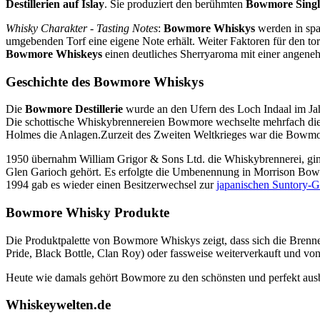
Destillerien auf Islay
. Sie produziert den berühmten
Bowmore Singl
Whisky Charakter - Tasting Notes
:
Bowmore Whiskys
werden in spa
umgebenden Torf eine eigene Note erhält. Weiter Faktoren für den tor
Bowmore Whiskeys
einen deutliches Sherryaroma mit einer angeneh
Geschichte des Bowmore Whiskys
Die
Bowmore Destillerie
wurde an den Ufern des Loch Indaal im Jahr
Die schottische Whiskybrennereien Bowmore wechselte mehrfach die
Holmes die Anlagen.Zurzeit des Zweiten Weltkrieges war die Bowmore
1950 übernahm William Grigor & Sons Ltd. die Whiskybrennerei, gi
Glen Garioch gehört. Es erfolgte die Umbenennung in Morrison Bo
1994 gab es wieder einen Besitzerwechsel zur
japanischen Suntory-
Bowmore Whisky Produkte
Die Produktpalette von Bowmore Whiskys zeigt, dass sich die Brenne
Pride, Black Bottle, Clan Roy) oder fassweise weiterverkauft und vo
Heute wie damals gehört Bowmore zu den schönsten und perfekt aus
Whiskeywelten.de