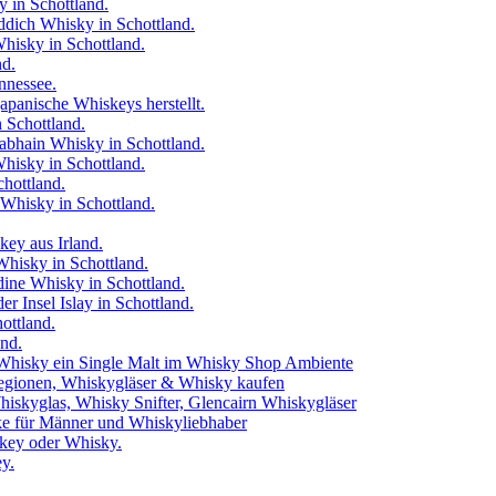
in Schottland.
ddich Whisky in Schottland.
isky in Schottland.
nd.
nnessee.
japanische Whiskeys herstellt.
 Schottland.
bhain Whisky in Schottland.
hisky in Schottland.
chottland.
Whisky in Schottland.
ey aus Irland.
hisky in Schottland.
dine Whisky in Schottland.
 Insel Islay in Schottland.
ottland.
and.
Whisky ein Single Malt im Whisky Shop Ambiente
egionen, Whiskygläser & Whisky kaufen
iskyglas, Whisky Snifter, Glencairn Whiskygläser
e für Männer und Whiskyliebhaber
key oder Whisky.
y.