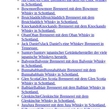
in Schottland.
Bowmore
Bowmore Brennerei mit dem Bowmore
Whisky in Schottland.
Bruichladdich
Bruichladdich Brennerei mit dem
Bruichladdich Whisky in Schottland.
Knockando
Knockando Brennerei mit dem Knockando
Whisky in Schottland.
Oban
Oban Brennerei mit dem Oban Whisky in
Schottland.
Jack Daniel's
Jack Daniel's eine Whiskey Brennerei in
Tennessee.
Suntory
Suntory japanischer Getränkehersteller der viele
japanische Whiskeys herstellt.
Balvenie
Balvenie Brennerei mit dem Balvenie Whisky
in Schottland.
Bunnahabhain
Bunnahabhain Brennerei mit dem
Bunnahabhain Whisky in Schottland.
Glen Scotia
Glen Scotia Brennerei mit dem Glen Scotia
Whisky in Schottland.
Balblair
Balblair Brennerei mit dem Balblair Whisky in
Schottland.
Glenkinchie
Glenkinchie Brennerei mit dem
Glenkinchie Whisky in Schottland.
Jura
Jura Brennerei mit dem Jura Whisky in Schottland.