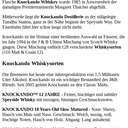
Flasche
Knockando Whiskey
wurde 1985 in Anwesenheit der
damaligen Premierministerin Margaret Thatcher abgefüllt.
Mittlerweile liegt die
Knockando Destillerie
an der stillgelegte
Tamdhu Station, ganz in der Nähe beginnt der Speyside Way. Die
Eisenbahn fährt hier schon lange nicht mehr.
Knockando ist die Heimat einer berühmten Auswahl an Fässern, die
im Jahr 1994 in die J & B Ultima Mischung von Scotch Whisky
gingen. Diese Mischung enthielt 128 verschiedene
Whiskysorten
(116 Malt & Grain 12).
Knockando Whiskysorten
Die Brennerei hat heute eine Jahresproduktion von 1,5 Millionen
Liter Alkohol. Knockando ist ein wichtiger Bestandteil des J&B
Blends. Seit 2005 gehört Knockando zu den Classic Malts.
KNOCKANDO™ 12 JAHRE
- Feiner, fruchtiger und subtiler
Speyside Whisky
mit nussigen, blumigen Geschmacksnoten.
KNOCKANDO 18 Years Old Slow Matured
- Nase: Sherry,
Hauch von Malz und Nuss. Geschmack: Weich, nussig, voll,
fruchtige Noten, Hauch von Holz. Abgang: Lang anhaltend.