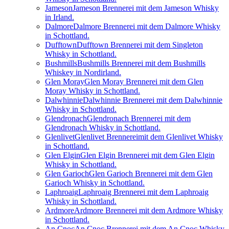
Jameson
Jameson Brennerei mit dem Jameson Whisky
in Irland.
Dalmore
Dalmore Brennerei mit dem Dalmore Whisky
in Schottland.
Dufftown
Dufftown Brennerei mit dem Singleton
Whisky in Schottland.
Bushmills
Bushmills Brennerei mit dem Bushmills
Whiskey in Nordirland.
Glen Moray
Glen Moray Brennerei mit dem Glen
Moray Whisky in Schottland.
Dalwhinnie
Dalwhinnie Brennerei mit dem Dalwhinnie
Whisky in Schottland.
Glendronach
Glendronach Brennerei mit dem
Glendronach Whisky in Schottland.
Glenlivet
Glenlivet Brennereimit dem Glenlivet Whisky
in Schottland.
Glen Elgin
Glen Elgin Brennerei mit dem Glen Elgin
Whisky in Schottland.
Glen Garioch
Glen Garioch Brennerei mit dem Glen
Garioch Whisky in Schottland.
Laphroaig
Laphroaig Brennerei mit dem Laphroaig
Whisky in Schottland.
Ardmore
Ardmore Brennerei mit dem Ardmore Whisky
in Schottland.
An Cnoc
An Cnoc Brennerei mit dem An Cnoc Whisky