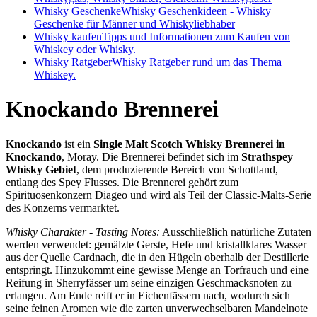
Whisky Geschenke
Whisky Geschenkideen - Whisky
Geschenke für Männer und Whiskyliebhaber
Whisky kaufen
Tipps und Informationen zum Kaufen von
Whiskey oder Whisky.
Whisky Ratgeber
Whisky Ratgeber rund um das Thema
Whiskey.
Knockando Brennerei
Knockando
ist ein
Single Malt Scotch Whisky Brennerei in
Knockando
, Moray. Die Brennerei befindet sich im
Strathspey
Whisky Gebiet
, dem produzierende Bereich von Schottland,
entlang des Spey Flusses. Die Brennerei gehört zum
Spirituosenkonzern Diageo und wird als Teil der Classic-Malts-Serie
des Konzerns vermarktet.
Whisky Charakter - Tasting Notes:
Ausschließlich natürliche Zutaten
werden verwendet: gemälzte Gerste, Hefe und kristallklares Wasser
aus der Quelle Cardnach, die in den Hügeln oberhalb der Destillerie
entspringt. Hinzukommt eine gewisse Menge an Torfrauch und eine
Reifung in Sherryfässer um seine einzigen Geschmacksnoten zu
erlangen. Am Ende reift er in Eichenfässern nach, wodurch sich
seine feinen Aromen wie die zarten unverwechselbaren Mandelnote