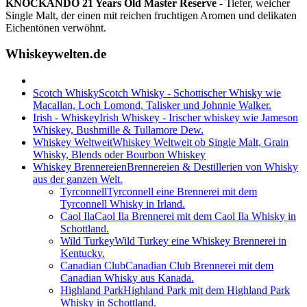
KNOCKANDO 21 Years Old Master Reserve
- Tiefer, weicher
Single Malt, der einen mit reichen fruchtigen Aromen und delikaten
Eichentönen verwöhnt.
Whiskeywelten.de
Scotch Whisky
Scotch Whisky - Schottischer Whisky wie
Macallan, Loch Lomond, Talisker und Johnnie Walker.
Irish - Whiskey
Irish Whiskey - Irischer whiskey wie Jameson
Whiskey, Bushmille & Tullamore Dew.
Whiskey Weltweit
Whiskey Weltweit ob Single Malt, Grain
Whisky, Blends oder Bourbon Whiskey
Whiskey Brennereien
Brennereien & Destillerien von Whisky
aus der ganzen Welt.
Tyrconnell
Tyrconnell eine Brennerei mit dem
Tyrconnell Whisky in Irland.
Caol Ila
Caol Ila Brennerei mit dem Caol Ila Whisky in
Schottland.
Wild Turkey
Wild Turkey eine Whiskey Brennerei in
Kentucky.
Canadian Club
Canadian Club Brennerei mit dem
Canadian Whisky aus Kanada.
Highland Park
Highland Park mit dem Highland Park
Whisky in Schottland.