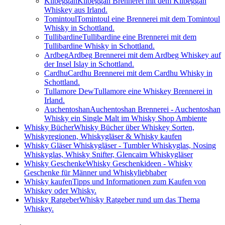
Kilbeggan
Kilbeggan Brennerei mit dem Kilbeggan
Whiskey aus Irland.
Tomintoul
Tomintoul eine Brennerei mit dem Tomintoul
Whisky in Schottland.
Tullibardine
Tullibardine eine Brennerei mit dem
Tullibardine Whisky in Schottland.
Ardbeg
Ardbeg Brennerei mit dem Ardbeg Whiskey auf
der Insel Islay in Schottland.
Cardhu
Cardhu Brennerei mit dem Cardhu Whisky in
Schottland.
Tullamore Dew
Tullamore eine Whiskey Brennerei in
Irland.
Auchentoshan
Auchentoshan Brennerei - Auchentoshan
Whisky ein Single Malt im Whisky Shop Ambiente
Whisky Bücher
Whisky Bücher über Whiskey Sorten,
Whiskyregionen, Whiskygläser & Whisky kaufen
Whisky Gläser
Whiskygläser - Tumbler Whiskyglas, Nosing
Whiskyglas, Whisky Snifter, Glencairn Whiskygläser
Whisky Geschenke
Whisky Geschenkideen - Whisky
Geschenke für Männer und Whiskyliebhaber
Whisky kaufen
Tipps und Informationen zum Kaufen von
Whiskey oder Whisky.
Whisky Ratgeber
Whisky Ratgeber rund um das Thema
Whiskey.