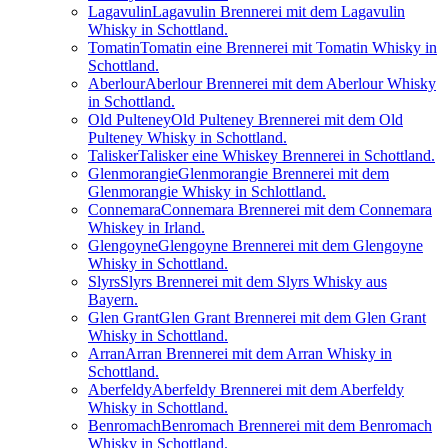
Lagavulin
Lagavulin Brennerei mit dem Lagavulin
Whisky in Schottland.
Tomatin
Tomatin eine Brennerei mit Tomatin Whisky in
Schottland.
Aberlour
Aberlour Brennerei mit dem Aberlour Whisky
in Schottland.
Old Pulteney
Old Pulteney Brennerei mit dem Old
Pulteney Whisky in Schottland.
Talisker
Talisker eine Whiskey Brennerei in Schottland.
Glenmorangie
Glenmorangie Brennerei mit dem
Glenmorangie Whisky in Schlottland.
Connemara
Connemara Brennerei mit dem Connemara
Whiskey in Irland.
Glengoyne
Glengoyne Brennerei mit dem Glengoyne
Whisky in Schottland.
Slyrs
Slyrs Brennerei mit dem Slyrs Whisky aus
Bayern.
Glen Grant
Glen Grant Brennerei mit dem Glen Grant
Whisky in Schottland.
Arran
Arran Brennerei mit dem Arran Whisky in
Schottland.
Aberfeldy
Aberfeldy Brennerei mit dem Aberfeldy
Whisky in Schottland.
Benromach
Benromach Brennerei mit dem Benromach
Whisky in Schottland.