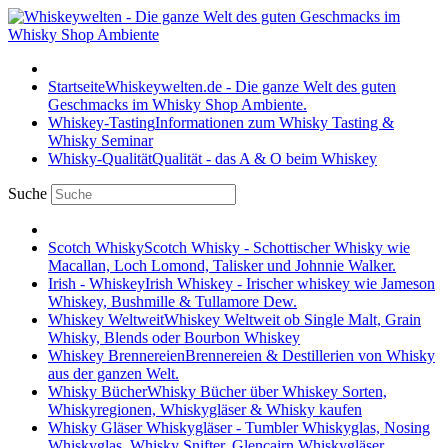
Startseite
Whiskeywelten.de - Die ganze Welt des guten
Geschmacks im Whisky Shop Ambiente.
Whiskey-Tasting
Informationen zum Whisky Tasting &
Whisky Seminar
Whisky-Qualität
Qualität - das A & O beim Whiskey
Suche
Scotch Whisky
Scotch Whisky - Schottischer Whisky wie
Macallan, Loch Lomond, Talisker und Johnnie Walker.
Irish - Whiskey
Irish Whiskey - Irischer whiskey wie Jameson
Whiskey, Bushmille & Tullamore Dew.
Whiskey Weltweit
Whiskey Weltweit ob Single Malt, Grain
Whisky, Blends oder Bourbon Whiskey
Whiskey Brennereien
Brennereien & Destillerien von Whisky
aus der ganzen Welt.
Whisky Bücher
Whisky Bücher über Whiskey Sorten,
Whiskyregionen, Whiskygläser & Whisky kaufen
Whisky Gläser
Whiskygläser - Tumbler Whiskyglas, Nosing
Whiskyglas, Whisky Snifter, Glencairn Whiskygläser