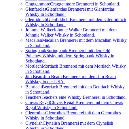
Cragganmore
Cragganmore Brennerei in Schottland.
Glenfarclas
Glenfarclas Brennerei mit Glenfarclas
Whisky in Schottland.
Glenfiddich
Glenfiddich Brennerei mit dem Glenfiddich
Whisky in Schottland.
Johnnie Walker
Johnnie Walker Brennerei mit dem
Johnnie Walker Whisky in Schottland.
Macallan
Macallan Brennerei mit dem Macallan Whisky
in Schottland.
Springbank
Springbank Brennerei mit dem Old
Pulteney Whisky mit dem Springbank Whisky in
Schottland.
Mortlach
Mortlach Brennerei mit dem Mortlach Whisky
in Schottland.
Jim Beam
Jim Beam Brennerei mit dem Jim Beam
Whiskey in der USA.
Benriach
Benriach Brennerei mit den Benriach Whisky
in Schottland.
Teachers
Teachers eine Whisky Brennerei in Schottland.
Chivas Regal
Chivas Regal Brennerei mit dem Chivas
Regal Whisky in Schottland.
Glenrothes
Glenrothes Brennerei mit dem Glenrothes
Whisky in Schottland.
Clynelish
Clynelish Brennerei mit dem Clynelish
Whisky in Schottland.