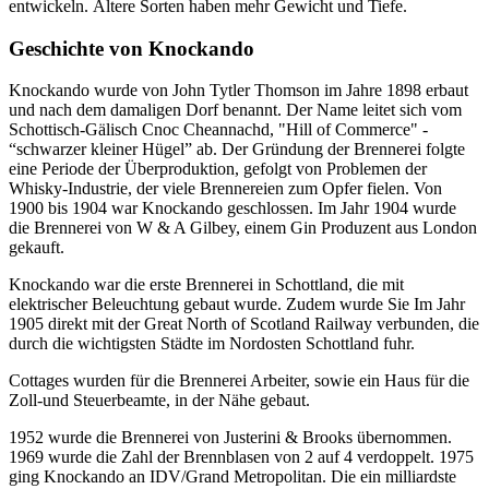
entwickeln. Ältere Sorten haben mehr Gewicht und Tiefe.
Geschichte von Knockando
Knockando wurde von John Tytler Thomson im Jahre 1898 erbaut
und nach dem damaligen Dorf benannt. Der Name leitet sich vom
Schottisch-Gälisch Cnoc Cheannachd, "Hill of Commerce" -
“schwarzer kleiner Hügel” ab. Der Gründung der Brennerei folgte
eine Periode der Überproduktion, gefolgt von Problemen der
Whisky-Industrie, der viele Brennereien zum Opfer fielen. Von
1900 bis 1904 war Knockando geschlossen. Im Jahr 1904 wurde
die Brennerei von W & A Gilbey, einem Gin Produzent aus London
gekauft.
Knockando war die erste Brennerei in Schottland, die mit
elektrischer Beleuchtung gebaut wurde. Zudem wurde Sie Im Jahr
1905 direkt mit der Great North of Scotland Railway verbunden, die
durch die wichtigsten Städte im Nordosten Schottland fuhr.
Cottages wurden für die Brennerei Arbeiter, sowie ein Haus für die
Zoll-und Steuerbeamte, in der Nähe gebaut.
1952 wurde die Brennerei von Justerini & Brooks übernommen.
1969 wurde die Zahl der Brennblasen von 2 auf 4 verdoppelt. 1975
ging Knockando an IDV/Grand Metropolitan. Die ein milliardste