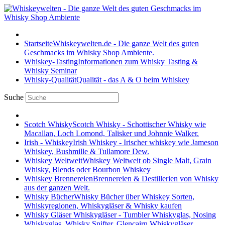
Startseite
Whiskeywelten.de - Die ganze Welt des guten
Geschmacks im Whisky Shop Ambiente.
Whiskey-Tasting
Informationen zum Whisky Tasting &
Whisky Seminar
Whisky-Qualität
Qualität - das A & O beim Whiskey
Suche
Scotch Whisky
Scotch Whisky - Schottischer Whisky wie
Macallan, Loch Lomond, Talisker und Johnnie Walker.
Irish - Whiskey
Irish Whiskey - Irischer whiskey wie Jameson
Whiskey, Bushmille & Tullamore Dew.
Whiskey Weltweit
Whiskey Weltweit ob Single Malt, Grain
Whisky, Blends oder Bourbon Whiskey
Whiskey Brennereien
Brennereien & Destillerien von Whisky
aus der ganzen Welt.
Whisky Bücher
Whisky Bücher über Whiskey Sorten,
Whiskyregionen, Whiskygläser & Whisky kaufen
Whisky Gläser
Whiskygläser - Tumbler Whiskyglas, Nosing
Whiskyglas, Whisky Snifter, Glencairn Whiskygläser