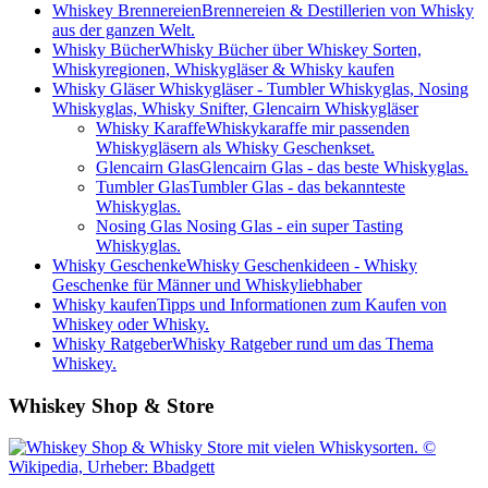
Whiskey Brennereien
Brennereien & Destillerien von Whisky
aus der ganzen Welt.
Whisky Bücher
Whisky Bücher über Whiskey Sorten,
Whiskyregionen, Whiskygläser & Whisky kaufen
Whisky Gläser
Whiskygläser - Tumbler Whiskyglas, Nosing
Whiskyglas, Whisky Snifter, Glencairn Whiskygläser
Whisky Karaffe
Whiskykaraffe mir passenden
Whiskygläsern als Whisky Geschenkset.
Glencairn Glas
Glencairn Glas - das beste Whiskyglas.
Tumbler Glas
Tumbler Glas - das bekannteste
Whiskyglas.
Nosing Glas
Nosing Glas - ein super Tasting
Whiskyglas.
Whisky Geschenke
Whisky Geschenkideen - Whisky
Geschenke für Männer und Whiskyliebhaber
Whisky kaufen
Tipps und Informationen zum Kaufen von
Whiskey oder Whisky.
Whisky Ratgeber
Whisky Ratgeber rund um das Thema
Whiskey.
Whiskey Shop & Store