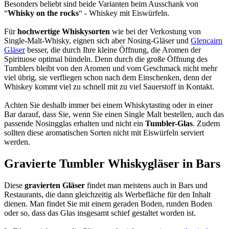
Besonders beliebt sind beide Varianten beim Ausschank von
“
Whisky on the rocks
“ - Whiskey mit Eiswürfeln.
Für
hochwertige Whiskysorten
wie bei der Verkostung von
Single-Malt-Whisky, eignen sich aber Nosing-Gläser und
Glencairn
Gläser
besser, die durch Ihre kleine Öffnung, die Aromen der
Spirituose optimal bündeln. Denn durch die große Öffnung des
Tumblers bleibt von den Aromen und vom Geschmack nicht mehr
viel übrig, sie verfliegen schon nach dem Einschenken, denn der
Whiskey kommt viel zu schnell mit zu viel Sauerstoff in Kontakt.
Achten Sie deshalb immer bei einem Whiskytasting oder in einer
Bar darauf, dass Sie, wenn Sie einen Single Malt bestellen, auch das
passende Nosingglas erhalten und nicht ein
Tumbler-Glas
. Zudem
sollten diese aromatischen Sorten nicht mit Eiswürfeln serviert
werden.
Gravierte Tumbler Whiskygläser in Bars
Diese
gravierten Gläser
findet man meistens auch in Bars und
Restaurants, die dann gleichzeitig als Werbefläche für den Inhalt
dienen. Man findet Sie mit einem geraden Boden, runden Boden
oder so, dass das Glas insgesamt schief gestaltet worden ist.