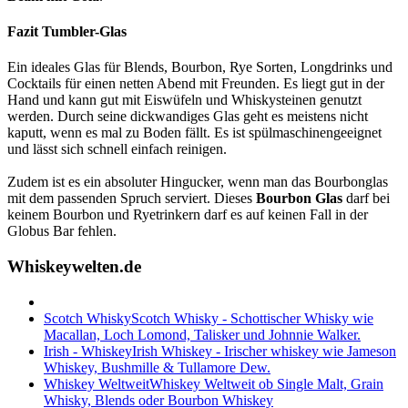
Fazit Tumbler-Glas
Ein ideales Glas für Blends, Bourbon, Rye Sorten, Longdrinks und
Cocktails für einen netten Abend mit Freunden. Es liegt gut in der
Hand und kann gut mit Eiswüfeln und Whiskysteinen genutzt
werden. Durch seine dickwandiges Glas geht es meistens nicht
kaputt, wenn es mal zu Boden fällt. Es ist spülmaschinengeeignet
und lässt sich schnell einfach reinigen.
Zudem ist es ein absoluter Hingucker, wenn man das Bourbonglas
mit dem passenden Spruch serviert. Dieses
Bourbon Glas
darf bei
keinem Bourbon und Ryetrinkern darf es auf keinen Fall in der
Globus Bar fehlen.
Whiskeywelten.de
Scotch Whisky
Scotch Whisky - Schottischer Whisky wie
Macallan, Loch Lomond, Talisker und Johnnie Walker.
Irish - Whiskey
Irish Whiskey - Irischer whiskey wie Jameson
Whiskey, Bushmille & Tullamore Dew.
Whiskey Weltweit
Whiskey Weltweit ob Single Malt, Grain
Whisky, Blends oder Bourbon Whiskey