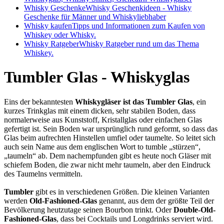
Whisky Geschenke
Whisky Geschenkideen - Whisky
Geschenke für Männer und Whiskyliebhaber
Whisky kaufen
Tipps und Informationen zum Kaufen von
Whiskey oder Whisky.
Whisky Ratgeber
Whisky Ratgeber rund um das Thema
Whiskey.
Tumbler Glas - Whiskyglas
Eins der bekanntesten
Whiskygläser ist das Tumbler Glas
, ein
kurzes Trinkglas mit einem dicken, sehr stabilen Boden, dass
normalerweise aus Kunststoff, Kristallglas oder einfachen Glas
gefertigt ist. Sein Boden war ursprünglich rund geformt, so dass das
Glas beim aufrechten Hinstellen umfiel oder taumelte. So leitet sich
auch sein Name aus dem englischen Wort to tumble „stürzen“,
„taumeln“ ab. Dem nachempfunden gibt es heute noch Gläser mit
schiefem Boden, die zwar nicht mehr taumeln, aber den Eindruck
des Taumelns vermitteln.
Tumbler
gibt es in verschiedenen Größen. Die kleinen Varianten
werden
Old-Fashioned-Glas
genannt, aus dem der größte Teil der
Bevölkerung heutzutage seinen Bourbon trinkt. Oder
Double-Old-
Fashioned-Glas
, dass bei Cocktails und Longdrinks serviert wird.