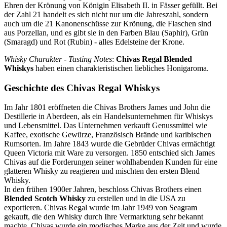
Ehren der Krönung von Königin Elisabeth II. in Fässer gefüllt. Bei
der Zahl 21 handelt es sich nicht nur um die Jahreszahl, sondern
auch um die 21 Kanonenschüsse zur Krönung, die Flaschen sind
aus Porzellan, und es gibt sie in den Farben Blau (Saphir), Grün
(Smaragd) und Rot (Rubin) - alles Edelsteine der Krone.
Whisky Charakter - Tasting Notes
:
Chivas Regal Blended
Whiskys
haben einen charakteristischen liebliches Honigaroma.
Geschichte des Chivas Regal Whiskys
Im Jahr 1801 eröffneten die Chivas Brothers James und John die
Destillerie in Aberdeen, als ein Handelsunternehmen für Whiskys
und Lebensmittel. Das Unternehmen verkauft Genussmittel wie
Kaffee, exotische Gewürze, Französisch Brände und karibischen
Rumsorten. Im Jahre 1843 wurde die Gebrüder Chivas ermächtigt
Queen Victoria mit Ware zu versorgen. 1850 entschied sich James
Chivas auf die Forderungen seiner wohlhabenden Kunden für eine
glatteren Whisky zu reagieren und mischten den ersten Blend
Whisky.
In den frühen 1900er Jahren, beschloss Chivas Brothers einen
Blended Scotch Whisky
zu erstellen und in die USA zu
exportieren. Chivas Regal wurde im Jahr 1949 von Seagram
gekauft, die den Whisky durch Ihre Vermarktung sehr bekannt
machte. Chivas wurde ein modisches Marke aus der Zeit und wurde