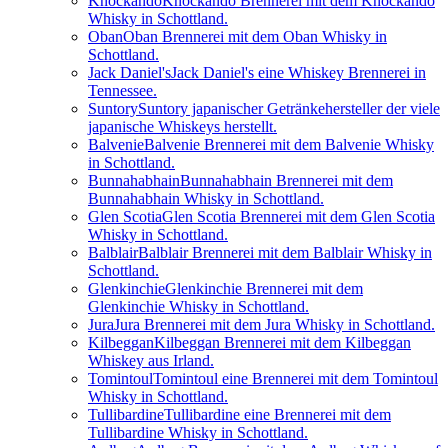
Knockando
Knockando Brennerei mit dem Knockando
Whisky in Schottland.
Oban
Oban Brennerei mit dem Oban Whisky in
Schottland.
Jack Daniel's
Jack Daniel's eine Whiskey Brennerei in
Tennessee.
Suntory
Suntory japanischer Getränkehersteller der viele
japanische Whiskeys herstellt.
Balvenie
Balvenie Brennerei mit dem Balvenie Whisky
in Schottland.
Bunnahabhain
Bunnahabhain Brennerei mit dem
Bunnahabhain Whisky in Schottland.
Glen Scotia
Glen Scotia Brennerei mit dem Glen Scotia
Whisky in Schottland.
Balblair
Balblair Brennerei mit dem Balblair Whisky in
Schottland.
Glenkinchie
Glenkinchie Brennerei mit dem
Glenkinchie Whisky in Schottland.
Jura
Jura Brennerei mit dem Jura Whisky in Schottland.
Kilbeggan
Kilbeggan Brennerei mit dem Kilbeggan
Whiskey aus Irland.
Tomintoul
Tomintoul eine Brennerei mit dem Tomintoul
Whisky in Schottland.
Tullibardine
Tullibardine eine Brennerei mit dem
Tullibardine Whisky in Schottland.