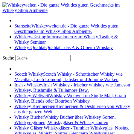
Startseite
Whiskeywelten.de - Die ganze Welt des guten
Geschmacks im Whisky Shop Ambiente.
Whiskey-Tasting
Informationen zum Whisky Tasting &
Whisky Seminar
Whisky-Qualität
Qualität - das A & O beim Whiskey
Suche
Scotch Whisky
Scotch Whisky - Schottischer Whisky wie
Macallan, Loch Lomond, Talisker und Johnnie Walker.
Irish - Whiskey
Irish Whiskey - Irischer whiskey wie Jameson
Whiskey, Bushmille & Tullamore Dew.
Whiskey Weltweit
Whiskey Weltweit ob Single Malt, Grain
Whisky, Blends oder Bourbon Whiskey
Whiskey Brennereien
Brennereien & Destillerien von Whisky
aus der ganzen Welt.
Whisky Bücher
Whisky Bücher über Whiskey Sorten,
Whiskyregionen, Whiskygläser & Whisky kaufen
Whisky Gläser
Whiskygläser - Tumbler Whiskyglas, Nosing
Whiskyglas, Whisky Snifter, Glencairn Whiskygläser