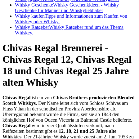
Whisky Geschenke
Whisky Geschenkideen - Whisky
Geschenke für Männer und Whiskyliebhaber
Whisky kaufen
Tipps und Informationen zum Kaufen von
Whiskey oder Whisky.
Whisky Ratgeber
Whisky Ratgeber rund um das Thema
Whiskey.
Chivas Regal Brennerei -
Chivas Regal 12, Chivas Regal
18 und Chivas Regal 25 Jahre
alten Whisky
Chivas Regal
ist ein von
Chivas Brothers produzierten Blended
Scotch Whiskys.
Der Name leitet sich vom Schloss Schivas am
Fluss Ythan in der schottischen Provinz Aberdeenshire ab.
Überregional bekannt wurde die Firma, seit sie ab 1843 den
königlichen Hof von Queen Victoria in Balmoral Castle belieferte.
Chivas Regal
wird in vier Qualitätsstufen verkauft, nach
Reifezeiten bestimmt gibt es
12, 18, 21 und 25 Jahre alte
Whiskies
. Der 21-jährige Whisky wurde zuerst am 2. Juni 1953 zu