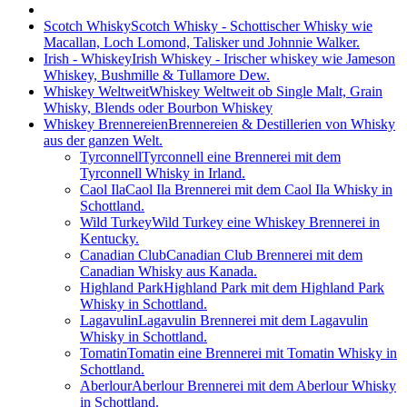
Scotch Whisky
Scotch Whisky - Schottischer Whisky wie
Macallan, Loch Lomond, Talisker und Johnnie Walker.
Irish - Whiskey
Irish Whiskey - Irischer whiskey wie Jameson
Whiskey, Bushmille & Tullamore Dew.
Whiskey Weltweit
Whiskey Weltweit ob Single Malt, Grain
Whisky, Blends oder Bourbon Whiskey
Whiskey Brennereien
Brennereien & Destillerien von Whisky
aus der ganzen Welt.
Tyrconnell
Tyrconnell eine Brennerei mit dem
Tyrconnell Whisky in Irland.
Caol Ila
Caol Ila Brennerei mit dem Caol Ila Whisky in
Schottland.
Wild Turkey
Wild Turkey eine Whiskey Brennerei in
Kentucky.
Canadian Club
Canadian Club Brennerei mit dem
Canadian Whisky aus Kanada.
Highland Park
Highland Park mit dem Highland Park
Whisky in Schottland.
Lagavulin
Lagavulin Brennerei mit dem Lagavulin
Whisky in Schottland.
Tomatin
Tomatin eine Brennerei mit Tomatin Whisky in
Schottland.
Aberlour
Aberlour Brennerei mit dem Aberlour Whisky
in Schottland.