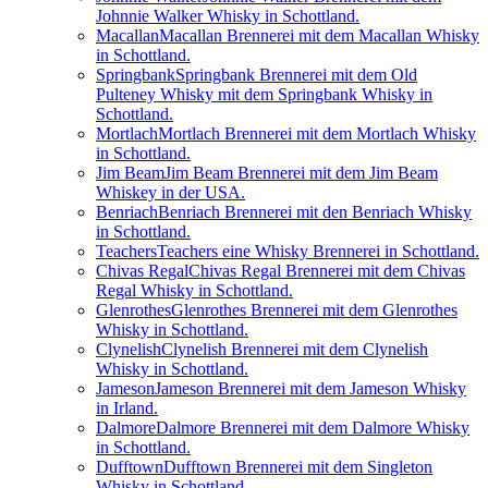
Johnnie Walker Whisky in Schottland.
Macallan
Macallan Brennerei mit dem Macallan Whisky
in Schottland.
Springbank
Springbank Brennerei mit dem Old
Pulteney Whisky mit dem Springbank Whisky in
Schottland.
Mortlach
Mortlach Brennerei mit dem Mortlach Whisky
in Schottland.
Jim Beam
Jim Beam Brennerei mit dem Jim Beam
Whiskey in der USA.
Benriach
Benriach Brennerei mit den Benriach Whisky
in Schottland.
Teachers
Teachers eine Whisky Brennerei in Schottland.
Chivas Regal
Chivas Regal Brennerei mit dem Chivas
Regal Whisky in Schottland.
Glenrothes
Glenrothes Brennerei mit dem Glenrothes
Whisky in Schottland.
Clynelish
Clynelish Brennerei mit dem Clynelish
Whisky in Schottland.
Jameson
Jameson Brennerei mit dem Jameson Whisky
in Irland.
Dalmore
Dalmore Brennerei mit dem Dalmore Whisky
in Schottland.
Dufftown
Dufftown Brennerei mit dem Singleton
Whisky in Schottland.