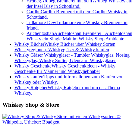
Ardbeg
Ardbeg Brennerei mit dem Ardbeg Whiskey auf
der Insel Islay in Schottland.
Cardhu
Cardhu Brennerei mit dem Cardhu Whisky in
Schottland.
Tullamore Dew
Tullamore eine Whiskey Brennerei in
Irland.
Auchentoshan
Auchentoshan Brennerei - Auchentoshan
Whisky ein Single Malt im Whisky Shop Ambiente
Whisky Bücher
Whisky Bücher über Whiskey Sorten,
Whiskyregionen, Whiskygläser & Whisky kaufen
Whisky Gläser
Whiskygläser - Tumbler Whiskyglas, Nosing
Whiskyglas, Whisky Snifter, Glencairn Whiskygläser
Whisky Geschenke
Whisky Geschenkideen - Whisky
Geschenke für Männer und Whiskyliebhaber
Whisky kaufen
Tipps und Informationen zum Kaufen von
Whiskey oder Whisky.
Whisky Ratgeber
Whisky Ratgeber rund um das Thema
Whiskey.
Whiskey Shop & Store