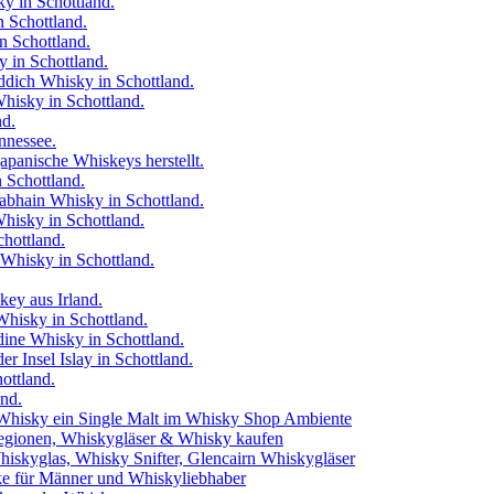
y in Schottland.
 Schottland.
 Schottland.
in Schottland.
ddich Whisky in Schottland.
isky in Schottland.
nd.
nnessee.
japanische Whiskeys herstellt.
 Schottland.
bhain Whisky in Schottland.
hisky in Schottland.
chottland.
Whisky in Schottland.
ey aus Irland.
hisky in Schottland.
dine Whisky in Schottland.
 Insel Islay in Schottland.
ottland.
and.
Whisky ein Single Malt im Whisky Shop Ambiente
egionen, Whiskygläser & Whisky kaufen
iskyglas, Whisky Snifter, Glencairn Whiskygläser
e für Männer und Whiskyliebhaber