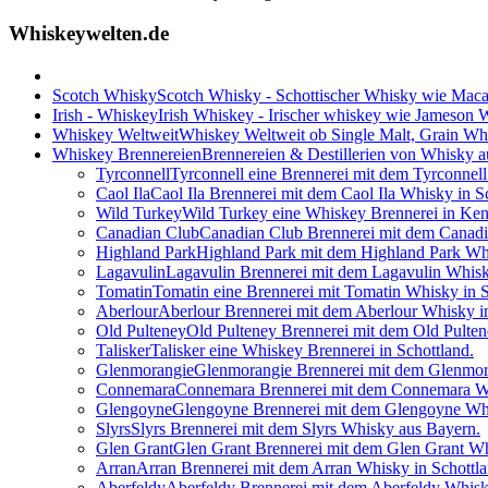
Whiskeywelten.de
Scotch Whisky
Scotch Whisky - Schottischer Whisky wie Maca
Irish - Whiskey
Irish Whiskey - Irischer whiskey wie Jameson
Whiskey Weltweit
Whiskey Weltweit ob Single Malt, Grain W
Whiskey Brennereien
Brennereien & Destillerien von Whisky a
Tyrconnell
Tyrconnell eine Brennerei mit dem Tyrconnell
Caol Ila
Caol Ila Brennerei mit dem Caol Ila Whisky in S
Wild Turkey
Wild Turkey eine Whiskey Brennerei in Ken
Canadian Club
Canadian Club Brennerei mit dem Canad
Highland Park
Highland Park mit dem Highland Park Whi
Lagavulin
Lagavulin Brennerei mit dem Lagavulin Whisk
Tomatin
Tomatin eine Brennerei mit Tomatin Whisky in S
Aberlour
Aberlour Brennerei mit dem Aberlour Whisky in
Old Pulteney
Old Pulteney Brennerei mit dem Old Pulten
Talisker
Talisker eine Whiskey Brennerei in Schottland.
Glenmorangie
Glenmorangie Brennerei mit dem Glenmora
Connemara
Connemara Brennerei mit dem Connemara Whi
Glengoyne
Glengoyne Brennerei mit dem Glengoyne Whi
Slyrs
Slyrs Brennerei mit dem Slyrs Whisky aus Bayern.
Glen Grant
Glen Grant Brennerei mit dem Glen Grant Wh
Arran
Arran Brennerei mit dem Arran Whisky in Schottla
Aberfeldy
Aberfeldy Brennerei mit dem Aberfeldy Whisky