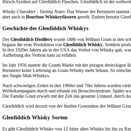
Hirsch-Symbol auf Glenfiddich Flaschen. Glenfiddich ist der weltwei
Whisky Charakter - Tasting Notes
: Das Wasser der Brennerei stammt 
aber auch in
Bourbon Whiskeyfässern
gereift. Zudem benutzt Glenf
Geschichte des Glenfiddich Whiskys
Der
Glenfiddich Distillery
wurde 1886 von William Grant in den sch
begann die erste Produktion von
Glenfiddich Whisky
. Seitdem produ
In den 1920er Jahren als in der USA das Verbot von Whisky gab, war 
Aufhebung des Verbots kam zu erfüllen.
Im Jahr 1956 startete die Grants Marke mit der jetzigen dreieckigen
Brennerei keine Lieferung an Grain-Whisky mehr bekam. So entschie
des Single-Malt-Whiskys.
Nach schwierigen Zeiten in den 1960er und 70er Jahren wurden viele
Werbekampagnen durch und erbaute ein Besucherzentrum. Später war 
Die Familie Grant erwarb mit der Zeit das gesamte Umland, durch das 
Glenfiddich wird derzeit von der fünften Generation der William Gr
Glenfiddich Whisky Sorten
Es gibt Glenfiddich Whisky von 12 Jahre alten Whisky bis hin zu Rar