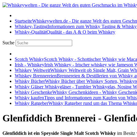
Startseite
Whiskeywelten.de - Die ganze Welt des guten Gesc
Whiskey-Tasting
Informationen zum Whisky Tasting & Whisky
Whisky-Qualität
Qualität - das A & O beim Whiskey
Suche
Scotch Whisky
Scotch Whisky - Schottischer Whisky wie Maca
Irish - Whiskey
Irish Whiskey - Irischer whiskey wie Jameson
Whiskey Weltweit
Whiskey Weltweit ob Single Malt, Grain W
Whiskey Brennereien
Brennereien & Destillerien von Whisky a
Whisky Bücher
Whisky Bücher über Whiskey Sorten, Whiskyr
Whisky Gläser
Whiskygläser - Tumbler Whiskyglas, Nosing Wh
Whisky Geschenke
Whisky Geschenkideen - Whisky Geschenk
Whisky kaufen
Tipps und Informationen zum Kaufen von Whis
Whisky Ratgeber
Whisky Ratgeber rund um das Thema Whiske
Glenfiddich Brennerei - Glenfi
Glenfiddich ist ein Speyside Single Malt Scotch Whisky
im Besitz