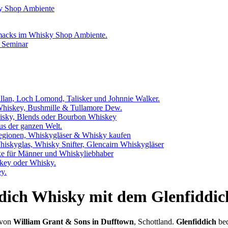
hmacks im Whisky Shop Ambiente.
 Seminar
llan, Loch Lomond, Talisker und Johnnie Walker.
 Whiskey, Bushmille & Tullamore Dew.
hisky, Blends oder Bourbon Whiskey
us der ganzen Welt.
egionen, Whiskygläser & Whisky kaufen
iskyglas, Whisky Snifter, Glencairn Whiskygläser
e für Männer und Whiskyliebhaber
key oder Whisky.
y.
ddich Whisky mit dem Glenfiddic
 von
William Grant & Sons in Dufftown
, Schottland.
Glenfiddich
bed