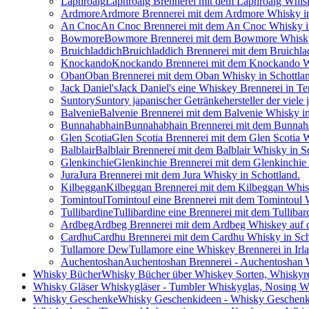
Laphroaig
Laphroaig Brennerei mit dem Laphroaig Whisk
Ardmore
Ardmore Brennerei mit dem Ardmore Whisky in
An Cnoc
An Cnoc Brennerei mit dem An Cnoc Whisky in
Bowmore
Bowmore Brennerei mit dem Bowmore Whisky 
Bruichladdich
Bruichladdich Brennerei mit dem Bruichla
Knockando
Knockando Brennerei mit dem Knockando Wh
Oban
Oban Brennerei mit dem Oban Whisky in Schottla
Jack Daniel's
Jack Daniel's eine Whiskey Brennerei in Te
Suntory
Suntory japanischer Getränkehersteller der viele 
Balvenie
Balvenie Brennerei mit dem Balvenie Whisky in
Bunnahabhain
Bunnahabhain Brennerei mit dem Bunnaha
Glen Scotia
Glen Scotia Brennerei mit dem Glen Scotia W
Balblair
Balblair Brennerei mit dem Balblair Whisky in S
Glenkinchie
Glenkinchie Brennerei mit dem Glenkinchie 
Jura
Jura Brennerei mit dem Jura Whisky in Schottland.
Kilbeggan
Kilbeggan Brennerei mit dem Kilbeggan Whisk
Tomintoul
Tomintoul eine Brennerei mit dem Tomintoul W
Tullibardine
Tullibardine eine Brennerei mit dem Tullibar
Ardbeg
Ardbeg Brennerei mit dem Ardbeg Whiskey auf der
Cardhu
Cardhu Brennerei mit dem Cardhu Whisky in Sch
Tullamore Dew
Tullamore eine Whiskey Brennerei in Irl
Auchentoshan
Auchentoshan Brennerei - Auchentoshan 
Whisky Bücher
Whisky Bücher über Whiskey Sorten, Whiskyr
Whisky Gläser
Whiskygläser - Tumbler Whiskyglas, Nosing Wh
Whisky Geschenke
Whisky Geschenkideen - Whisky Geschenk