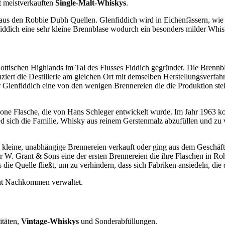
t meistverkauften
Single-Malt-Whiskys
.
aus den Robbie Dubh Quellen. Glenfiddich wird in Eichenfässern, wie 
iddich eine sehr kleine Brennblase wodurch ein besonders milder Whisk
ottischen Highlands im Tal des Flusses Fiddich gegründet. Die Brenn
ziert die Destillerie am gleichen Ort mit demselben Herstellungsverfahr
Glenfiddich eine von den wenigen Brennereien die die Produktion stei
 Ikone Flasche, die von Hans Schleger entwickelt wurde. Im Jahr 1963 
d sich die Familie, Whisky aus reinem Gerstenmalz abzufüllen und z
 kleine, unabhängige Brennereien verkauft oder ging aus dem Geschäft
W. Grant & Sons eine der ersten Brennereien die ihre Flaschen in R
die Quelle fließt, um zu verhindern, dass sich Fabriken ansiedeln, die
ant Nachkommen verwaltet.
itäten,
Vintage-Whiskys
und Sonderabfüllungen.