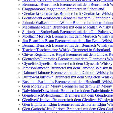
Benromach
Benromach Brennerei mit dem Benromach Wh
Cragganmore
Cragganmore Brennerei in Schottland.
Glenfarclas
Glenfarclas Brennerei mit Glenfarclas Whisky
Glenfiddich
Glenfiddich Brennerei mit dem Glenfiddich 
Johnnie Walker
Johnnie Walker Brennerei mit dem Johnn
Macallan
Macallan Brennerei mit dem Macallan Whisky i
Springbank
Springbank Brennerei mit dem Old Pulteney
Mortlach
Mortlach Brennerei mit dem Mortlach Whisky in
Jim Beam
Jim Beam Brennerei mit dem Jim Beam Whisk
Benriach
Benriach Brennerei mit den Benriach Whisky in
Teachers
Teachers eine Whisky Brennerei in Schottland.
Chivas Regal
Chivas Regal Brennerei mit dem Chivas Re
Glenrothes
Glenrothes Brennerei mit dem Glenrothes Whi
Clynelish
Clynelish Brennerei mit dem Clynelish Whisky 
Jameson
Jameson Brennerei mit dem Jameson Whisky in 
Dalmore
Dalmore Brennerei mit dem Dalmore Whisky in 
Dufftown
Dufftown Brennerei mit dem Singleton Whisky 
Bushmills
Bushmills Brennerei mit dem Bushmills Whiske
Glen Moray
Glen Moray Brennerei mit dem Glen Moray 
Dalwhinnie
Dalwhinnie Brennerei mit dem Dalwhinnie W
Glendronach
Glendronach Brennerei mit dem Glendronac
Glenlivet
Glenlivet Brennereimit dem Glenlivet Whisky i
Glen Elgin
Glen Elgin Brennerei mit dem Glen Elgin Whi
Glen Garioch
Glen Garioch Brennerei mit dem Glen Gari