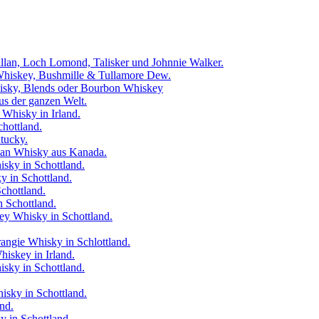
llan, Loch Lomond, Talisker und Johnnie Walker.
 Whiskey, Bushmille & Tullamore Dew.
hisky, Blends oder Bourbon Whiskey
us der ganzen Welt.
 Whisky in Irland.
chottland.
tucky.
ian Whisky aus Kanada.
sky in Schottland.
y in Schottland.
chottland.
 Schottland.
ey Whisky in Schottland.
ngie Whisky in Schlottland.
skey in Irland.
sky in Schottland.
isky in Schottland.
nd.
 in Schottland.